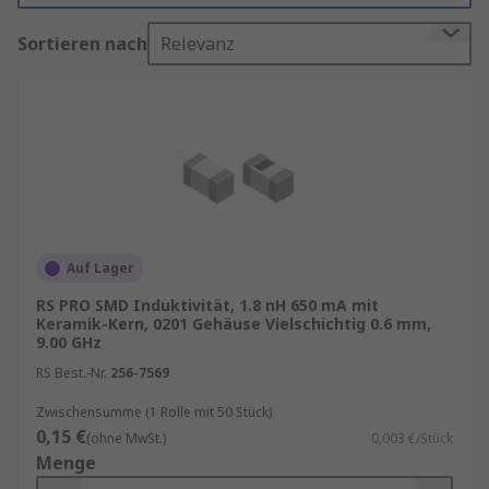
Hochfrequenzrauschen filtern. Diese kleinen,
Sortieren nach
Relevanz
aber leistungsstarken Bauelemente sind
unverzichtbar für eine Vielzahl von
Anwendungen, von tragbaren Elektronikgeräten
bis hin zu Hochleistungsrechenzentren.
In der Welt der Elektronik sind SMD-Induktoren
unverzichtbare Bauelemente, die eine
Schlüsselrolle bei zahlreichen Anwendungen
spielen. Ihre kompakte Bauweise, vielseitigen
Auf Lager
Anwendungsbereiche und die Verfügbarkeit in
RS PRO SMD Induktivität, 1.8 nH 650 mA mit
verschiedenen Ausführungen machen sie zu
Keramik-Kern, 0201 Gehäuse Vielschichtig 0.6 mm,
einer bevorzugten Wahl für Ingenieure und
9.00 GHz
Entwickler. Bei der Integration von SMD-
RS Best.-Nr.
256-7569
Induktoren in elektronische Designs ist es
entscheidend, die spezifischen Anforderungen
Zwischensumme (1 Rolle mit 50 Stück)
0,15 €
der Anwendung zu berücksichtigen, um optimale
(ohne MwSt.)
0,003 €/Stück
Menge
Leistung und Effizienz zu gewährleisten.