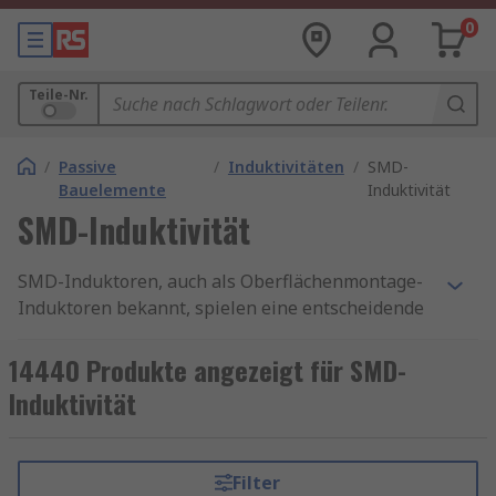
0
Teile-Nr.
/
Passive
/
Induktivitäten
/
SMD-
Bauelemente
Induktivität
SMD-Induktivität
SMD-Induktoren, auch als Oberflächenmontage-
Induktoren bekannt, spielen eine entscheidende
Rolle in der modernen Elektronik. Es gibt
verschiedene Arten von SMD-Induktoren.
14440 Produkte angezeigt für SMD-
Darunter sind Keramik-Induktoren, die für hohe
Induktivität
Frequenzen benutzt werden können, Ferrit-
Induktoren, die für ihre hohe Induktivität bei
niedrigeren Frequenzen bekannt sind. Hinzu
Filter
kommen noch Drosselspulen, sie können effektiv