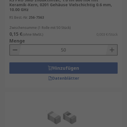
modernen elektronischen Geräten häufig
Keramik-Kern, 0201 Gehäuse Vielschichtig 0.6 mm,
10.00 GHz
anzutreffen sind. Die Oberflächenmontage
RS Best.-Nr.
256-7563
ermöglicht zudem eine automatisierte
Produktion, was die Kosten reduziert und die
Zwischensumme (1 Rolle mit 50 Stück)
Effizienz steigert. Die breite Palette von
0,15 €
(ohne MwSt.)
0,003 €/Stück
verfügbaren Induktivitäten und Materialien
Menge
ermöglicht es Ingenieuren, die für ihre
spezifischen Anforderungen am besten
geeigneten SMD-Induktoren auszuwählen.
Hinzufügen
Datenblätter