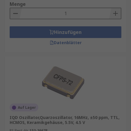
Menge
Hinzufügen
Datenblätter
Auf Lager
IQD Oszillator,Quarzoszillator, 16MHz, ±50 ppm, TTL,
HCMOS, Keramikgehäuse, 5.5V, 4.5 V
RS Best.-Nr.
153-3667P