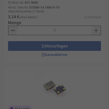
RS Best.-Nr.
671-9630
Gleichstrom steuert.
Herst. Teile-Nr.
S73305-14.7456-X-15
Zwischensumme (1 Stück)
3,24 €
(ohne MwSt.)
3,24 €/Stück
Menge
Hinzufügen
Datenblätter
Auf Lager