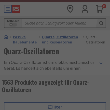
0
Teile-Nr.
/
Passive
/
Quarze, Oszillatoren
/
Quarz-
Bauelemente
und Resonatoren
Oszillatoren
Quarz-Oszillatoren
Ein Quarz-Oszillator ist ein elektromechanisches
Gerät. Es handelt sich ebenfalls um einen
elektronischen Schwingschaltkreis. Der
Hauptzweck eines Oszillators besteht darin,
1563 Produkte angezeigt für Quarz-
einen Quarzkristall als Frequenz einzusetzen.
Oszillatoren
Quarz-Oszillatoren nutzen die mechanische
Resonanz eines vibrierenden Kristalls, der aus
einem piezoelektrischen Material besteht. Dieser
Filter
Prozess ermöglicht es dem Oszillator, ein