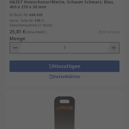
HAZET Knieschoner/Matte, Schaum Schwarz, Blau,
Schutz bei jedem Schritt.
450 x 210 x 30 mm
Kniekissen:
Lose Polster, die Sie flexibel
RS Best.-Nr.
644-635
unterlegen können – ideal für statische
Herst. Teile-Nr.
195-1
Zwischensumme (1 Stück)
Tätigkeiten.
25,81 €
(ohne MwSt.)
25,81 €/Stück
Kniematten:
Größere Unterlagen, die auch
Menge
Platz für Werkzeuge bieten. Optimal für
längere Arbeiten auf dem Boden.
Hinzufügen
Datenblätter