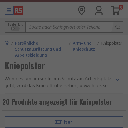
0
Teile-Nr.
/
Persönliche
/
Arm- und
/
Kniepolster
Schutzausrüstung und
Knieschutz
Arbeitskleidung
Kniepolster
Wenn es um persönlichen Schutz am Arbeitsplatz
geht, wird das Knie oft übersehen, obwohl es so
wichtig ist, die Knie mit dem richtigen Halt zu
schützen. Dies kann in Form von Kniepolster
20 Produkte angezeigt für Kniepolster
erfolgen, die manchmal auch als Kniematten
bezeichnet werden.
Filter
Personen, die viel knien oder über längere Zeit