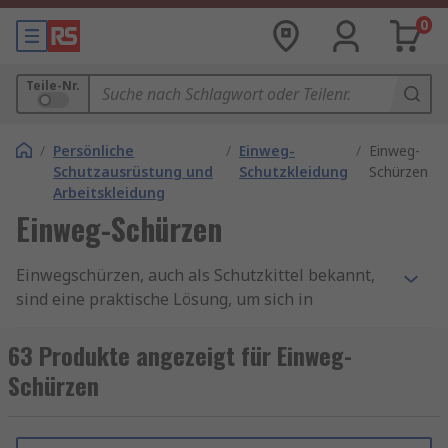
0
Teile-Nr.
/
Persönliche
/
Einweg-
/
Einweg-
Schutzausrüstung und
Schutzkleidung
Schürzen
Arbeitskleidung
Einweg-Schürzen
Einwegschürzen, auch als Schutzkittel bekannt,
sind eine praktische Lösung, um sich in
verschiedenen Situationen vor Verschmutzungen
und Flecken zu schützen. Ob in der Gastronomie,
63 Produkte angezeigt für Einweg-
bei Veranstaltungen, in der
Schürzen
Lebensmittelindustrie oder beim Heimwerken -
Einweg-Schürzen bieten einen effektiven Schutz
und sind gleichzeitig bequem und hygienisch.