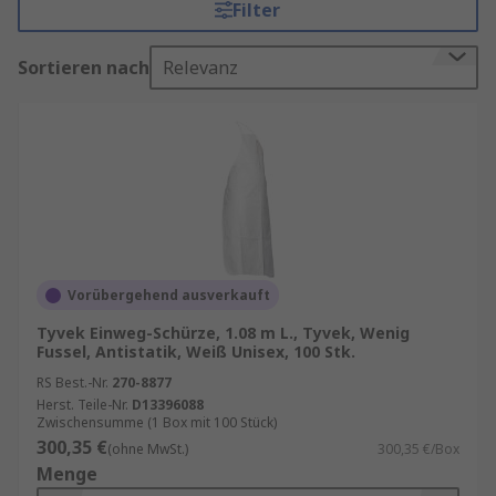
Filter
Einwegschürzen kaufen
Sortieren nach
Relevanz
Zusammenfassend sind Einweg-Schürzen eine
praktische und hygienische Lösung für
verschiedene Branchen und Anlässe. Sie bieten
einen effektiven Schutz vor Verschmutzungen,
sind leicht anzulegen und bequem zu tragen.
Ratgeber Persönliche Schutzausrüstung in
Pflege und Medizin
Vorübergehend ausverkauft
Vorteile von Einweg-Schutzschürzen
Tyvek Einweg-Schürze, 1.08 m L., Tyvek, Wenig
Fussel, Antistatik, Weiß Unisex, 100 Stk.
Einwegschürzen werden aus hochwertigen
RS Best.-Nr.
270-8877
Materialien hergestellt, die sowohl
Herst. Teile-Nr.
D13396088
strapazierfähig als auch leicht sind. Dies
Zwischensumme (1 Box mit 100 Stück)
gewährleistet, dass sie den Anforderungen
300,35 €
(ohne MwSt.)
300,35 €/Box
des täglichen Gebrauchs standhalten und
Menge