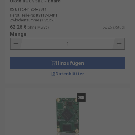
Okdo ROCK SBC – Board
RS Best.-Nr.
256-3911
Herst. Teile-Nr.
RS117-D4P1
Zwischensumme (1 Stück)
62,26 €
(ohne MwSt.)
62,26 €/Stück
Menge
Hinzufügen
Datenblätter