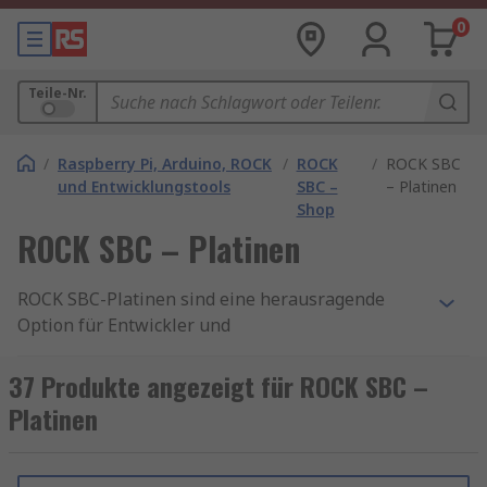
0
Teile-Nr.
/
Raspberry Pi, Arduino, ROCK
/
ROCK
/
ROCK SBC
und Entwicklungstools
SBC –
– Platinen
Shop
ROCK SBC – Platinen
ROCK SBC-Platinen sind eine herausragende
Option für Entwickler und
Technologiebegeisterte, die nach
leistungsstarken und flexiblen Lösungen suchen.
37 Produkte angezeigt für ROCK SBC –
Diese Single-Board-Computer bieten eine
Platinen
Vielzahl von Funktionen und eröffnen somit
zahlreiche Anwendungsmöglichkeiten in
verschiedenen Bereichen. ROCK SBC-Platinen