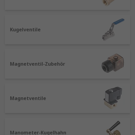
fließende Flüssigkeitsmenge steuern
können. Dies erfolgt, indem beim Drehen
des Griffs ein Ventilteller entsprechend aus
dem Querschnitt gefahren wird.
Kugelventile
Nadelventile: aufgrund ihrer durch ihre
schlanke Gestalt erzielbare hohe
Genauigkeit die gängigsten Ventile in der
Automatisierungstechnik. Wie der Name
Magnetventil-Zubehör
schon sagt, erfolgt die Regulierung durch
eine lange Nadel, die vertikal im Rohr
gleitet.
Absperrhähne: auch als "Kegelhähne"
Magnetventile
bezeichnet, blockieren den
Flüssigkeitsfluss, indem beim Drehen des
Griffs ein Ventilteller zur Seite bewegt wird.
Darüber hinaus finden Sie bei uns ein breites
Manometer-Kugelhahn
Sortiment an Zubehör, damit Ventile und Hähne