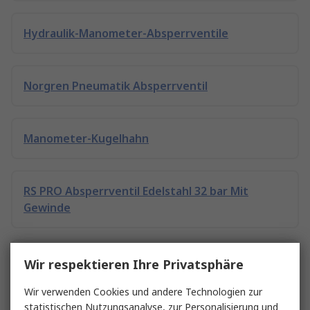
Hydraulik-Manometer-Absperrventile
Norgren Pneumatik Absperrventil
Manometer-Kugelhahn
RS PRO Absperrventil Edelstahl 32 bar Mit
Gewinde
Butterfly-Ventil
Wir respektieren Ihre Privatsphäre
Wir verwenden Cookies und andere Technologien zur
statistischen Nutzungsanalyse, zur Personalisierung und