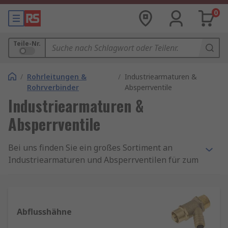
0
Teile-Nr.
/
Rohrleitungen &
/
Industriearmaturen &
Rohrverbinder
Absperrventile
Industriearmaturen &
Absperrventile
Bei uns finden Sie ein großes Sortiment an
Industriearmaturen und Absperrventilen für zum
Steuern und Absperren von Flüssigkeitsströmen.
Wählen Sie zwischen Absperrklappen,
Rückschlagventilen, motorbetätigten Ventilen,
Durchgangs- und Kugelventilen,
Abflusshähne
Prozessmagnetventilen und Kondensatableitern.