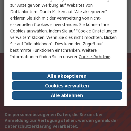
Festo HE Pneumatik Absperrventil G 6200 l/min G
zur Anzeige von Werbung auf Websites von
1/2
Drittanbietern. Durch Klicken auf "Alle akzeptieren"
erklären Sie sich mit der Verarbeitung von nicht-
essentiellen Cookies einverstanden. Sie können Ihre
Festo HE Pneumatik Absperrventil G 5200 l/min G
Cookies auswählen, indem Sie auf "Cookie Einstellungen
3/8
verwalten" klicken. Wenn Sie dies nicht möchten, klicken
Sie auf "Alle ablehnen". Dies kann den Zugriff auf
bestimmte Funktionen einschränken. Weitere
Informationen finden Sie in unserer
Cookie-Richtlinie
.
Exklusiv für Sie unsere neuesten
Produkte und Angebote
Alle akzeptieren
Cookies verwalten
E-Mail-Anschrift
Alle ablehnen
Anmelden
Die personenbezogenen Daten, die Sie uns bei
Anmeldung zur Verfügung stellen, werden gemäß der
Datenschutzerklärung
verarbeitet.