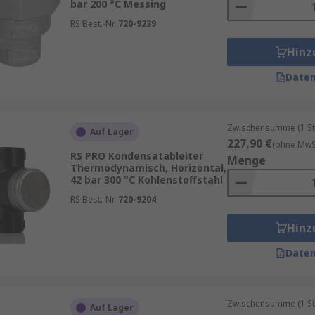
bar 200 °C Messing
RS Best.-Nr.
720-9239
Hinz
Daten
Zwischensumme (1 St
Auf Lager
227,90 €
(ohne MwSt
RS PRO Kondensatableiter
Menge
Thermodynamisch, Horizontal,
42 bar 300 °C Kohlenstoffstahl
RS Best.-Nr.
720-9204
Hinz
Daten
Zwischensumme (1 St
Auf Lager