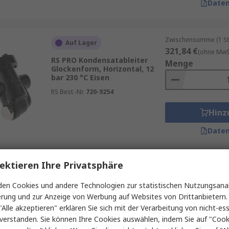
Daten
Zwischensumme (1 St
Auf Lager
321,84 €
(ohne MwSt
RS PRO Kondensatableiter
Menge
Glockenform, Horizontal, 12
bar 230 °C Eisen
RS Best.-Nr.
720-9254
Hinz
Daten
ektieren Ihre Privatsphäre
Zwischensumme (1 St
Auf Lager
317,37 €
(ohne MwSt
en Cookies und andere Technologien zur statistischen Nutzungsanal
RS PRO Kondensatableiter,
Menge
erung und zur Anzeige von Werbung auf Websites von Drittanbietern.
Horizontal, Vertikal, 14 bar 198
°C Gusseisen mit Kugelgraphit
"Alle akzeptieren" erklären Sie sich mit der Verarbeitung von nicht-ess
verstanden. Sie können Ihre Cookies auswählen, indem Sie auf "Cook
RS Best.-Nr.
720-9229