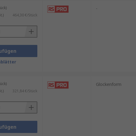
ück)
-
.)
464,30 €/Stück
ufügen
blätter
ück)
Glockenform
.)
321,84 €/Stück
ufügen