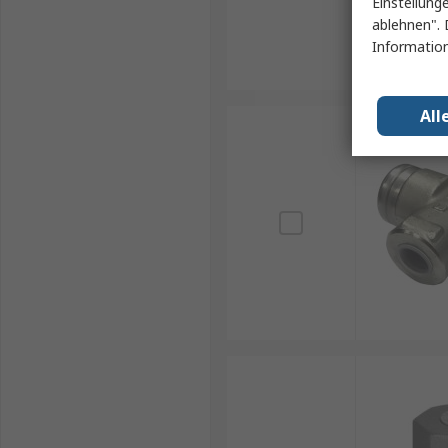
Einstellung
ablehnen". 
Information
All