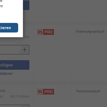
le
ufügen
re
blätter
tieren
ück)
Thermodynamisch
.)
274,88 €/Stück
ufügen
blätter
ück)
Thermostatisch
.)
240,71 €/Stück