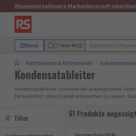
Wissensportal
Unsere Marken
Services
Produkthigh
Menü
Teile-Nr.
/
Rohrleitungen & Rohrverbinder
/
Industriearmatu
Kondensatableiter
Kondensatableiter sind eine Art automatisches Vent
herausfiltert, ohne Dampf entweichen zu lassen. D
Kraftübertragung. Er wird zum Sicherstellen verwen
51 Produkte angezeigt
Mechanische Ableiter
Filter
Mechanische Ableiter erfassen den Unterschied
Vergleichen (0/8)
Z