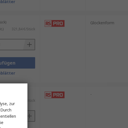
blätter
ück)
Glockenform
.)
321,84 €/Stück
ufügen
blätter
ück)
-
.)
317,37 €/Stück
yse, zur
 Durch
entiellen
ie