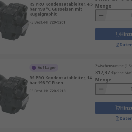
RS PRO Kondensatableiter, 4.5
Menge
pf die Unterseite der Scheibe erreicht, ist seine Geschwind
bar 198 °C Gusseisen mit
 Ventil schließt. Das Ventil bleibt geschlossen, bis der Dam
Kugelgraphit
sich der Entladezyklus.
RS Best.-Nr.
720-9201
o ein Dampfsystem und die Notwendigkeit zum Ableiten von
Hinz
Daten
Zwischensumme (1 St
Auf Lager
317,37 €
(ohne MwSt
RS PRO Kondensatableiter, 14
Menge
bar 198 °C Eisen
RS Best.-Nr.
720-9213
Hinz
Daten