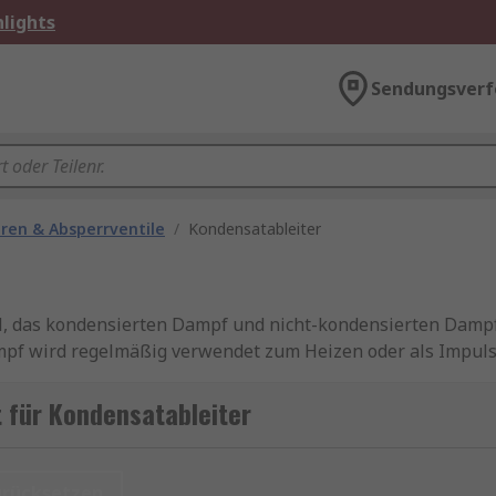
lights
Sendungsverf
ren & Absperrventile
/
Kondensatableiter
il, das kondensierten Dampf und nicht-kondensierten Dampf,
ampf wird regelmäßig verwendet zum Heizen oder als Impul
det, dass der Dampf in solchen Anwendungen nicht verschw
 für Kondensatableiter
 in der Dichte zwischen Dampf und Kondensat. Kondensat w
urücksetzen