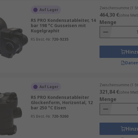
Zwischensumme (1 St
Auf Lager
464,30 €
(ohne MwSt
RS PRO Kondensatableiter, 14
Menge
bar 198 °C Gusseisen mit
Kugelgraphit
RS Best.-Nr.
720-9235
Hinz
Daten
Zwischensumme (1 St
Auf Lager
321,84 €
(ohne MwSt
RS PRO Kondensatableiter
Menge
Glockenform, Horizontal, 12
bar 250 °C Eisen
RS Best.-Nr.
720-9260
Hinz