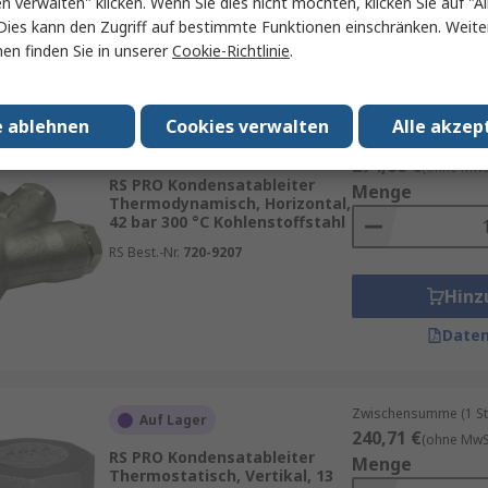
en verwalten" klicken. Wenn Sie dies nicht möchten, klicken Sie auf "Al
Hinz
Dies kann den Zugriff auf bestimmte Funktionen einschränken. Weite
en finden Sie in unserer
Cookie-Richtlinie
.
Daten
e ablehnen
Cookies verwalten
Alle akzep
Zwischensumme (1 St
Auf Lager
274,88 €
(ohne MwSt
RS PRO Kondensatableiter
Menge
Thermodynamisch, Horizontal,
42 bar 300 °C Kohlenstoffstahl
RS Best.-Nr.
720-9207
Hinz
Daten
Zwischensumme (1 St
Auf Lager
240,71 €
(ohne MwSt
RS PRO Kondensatableiter
Menge
Thermostatisch, Vertikal, 13