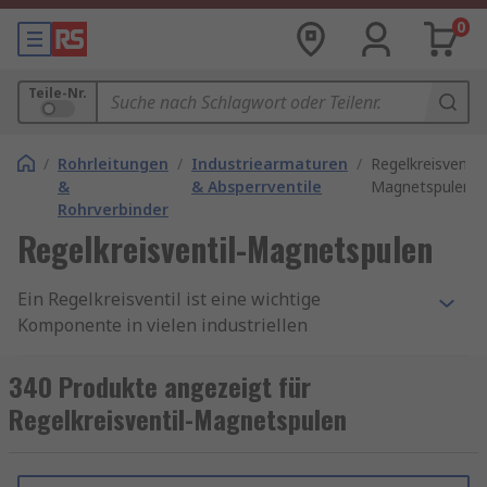
0
Teile-Nr.
/
Rohrleitungen
/
Industriearmaturen
/
Regelkreisventil-
&
& Absperrventile
Magnetspulen
Rohrverbinder
Regelkreisventil-Magnetspulen
Ein Regelkreisventil ist eine wichtige
Komponente in vielen industriellen
Anwendungen, da es den Durchfluss von
Flüssigkeiten oder Gasen in einem System
340 Produkte angezeigt für
reguliert. Ein wichtiger Bestandteil eines
Regelkreisventil-Magnetspulen
Regelkreisventils ist die Magnetspule, die dafür
sorgt, dass das Ventil geöffnet oder geschlossen
wird, je nach den Anforderungen des Systems.