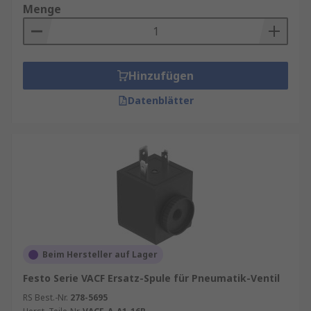
Temperaturbeständigkeit aufweist.
Menge
Auswahl von Magnetspulen
Ein weiterer wichtiger Faktor bei der
Hinzufügen
Auswahl von Magnetspulen für
Datenblätter
Regelkreisventile ist die elektrische
Spannung. Die meisten Magnetspulen
arbeiten mit Niederspannungsgleichstrom,
aber es gibt auch Anwendungen, die höhere
Spannungen erfordern. In diesen Fällen
müssen die Magnetspulen entsprechend
ausgelegt sein, um sicherzustellen, dass sie
die höhere Spannung aushalten können.
Eine weitere wichtige Überlegung bei der
Beim Hersteller auf Lager
Auswahl von Magnetspulen für
Festo Serie VACF Ersatz-Spule für Pneumatik-Ventil
Regelkreisventile ist die Größe. Die Größe
der Magnetspule hängt von der Größe des
RS Best.-Nr.
278-5695