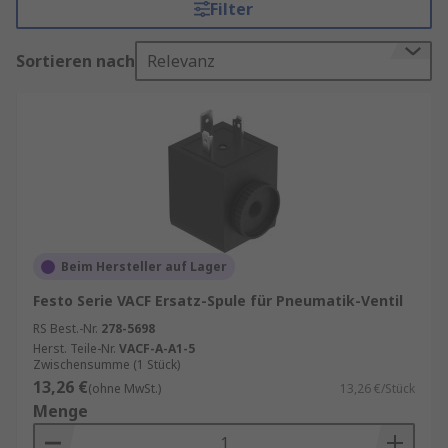
Filter
Wie funktionieren Magnetspulen für
Sortieren nach
Relevanz
Regelkreisventile?
Eine Magnetspule besteht aus einer Spule
aus isoliertem Draht und einem Eisenkern.
Der Draht wird um den Kern gewickelt, um
ein elektromagnetisches Feld zu erzeugen,
wenn elektrischer Strom durch den Draht
fließt. Wenn das elektrische Signal aktiviert
wird, wird ein Magnetfeld erzeugt, das den
Beim Hersteller auf Lager
Bewegungszustand des Regelkreisventils
Festo Serie VACF Ersatz-Spule für Pneumatik-Ventil
beeinflusst.
RS Best.-Nr.
278-5698
Die Magnetspule ist das Herzstück des
Herst. Teile-Nr.
VACF-A-A1-5
Zwischensumme (1 Stück)
Regelkreisventils und ihre Qualität kann
13,26 €
(ohne MwSt.)
13,26 €/Stück
sich direkt auf die Leistung des Ventils
Menge
auswirken. Es gibt mehrere Faktoren, die
die Leistung der Magnetspule beeinflussen,