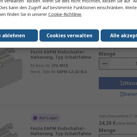
en verwalten" klicken. Wenn Sie dies nicht möchten, klicken Sie auf "Al
Herst. Teile-Nr.
3SY3110
Hinz
Dies kann den Zugriff auf bestimmte Funktionen einschränken. Weite
en finden Sie in unserer
Cookie-Richtlinie
.
Daten
e ablehnen
Cookies verwalten
Alle akzep
Zwischensumme (1 St
Auf Lager
24,26 €
(ohne MwSt.
Festo EAPM Endschalter-
Menge
Halterung, Typ Schaltfahne
RS Best.-Nr.
273-9510
Herst. Teile-Nr.
EAPM-L2-32-SLS
Hinz
Daten
Zwischensumme (1 St
Auf Lager
24,26 €
(ohne MwSt.
Festo EAPM Endschalter-
Menge
Halterung, Typ Schaltfahne