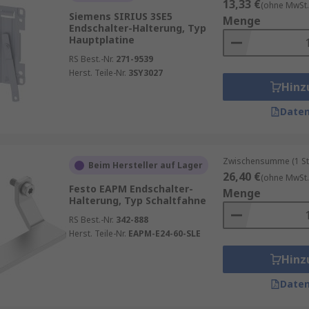
13,33 €
(ohne MwSt.
Siemens SIRIUS 3SE5
Menge
Endschalter-Halterung, Typ
Hauptplatine
RS Best.-Nr.
271-9539
Herst. Teile-Nr.
3SY3027
Hinz
Daten
Zwischensumme (1 St
Beim Hersteller auf Lager
26,40 €
(ohne MwSt.
Festo EAPM Endschalter-
Menge
Halterung, Typ Schaltfahne
RS Best.-Nr.
342-888
Herst. Teile-Nr.
EAPM-E24-60-SLE
Hinz
Daten