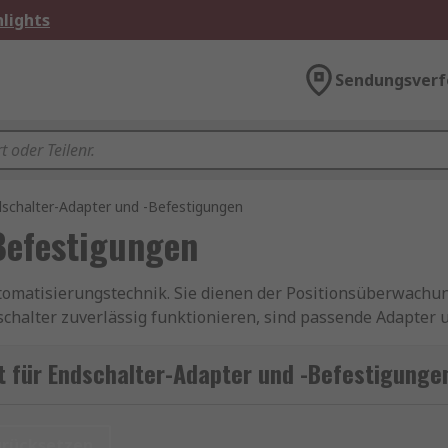
lights
Sendungsverf
schalter-Adapter und -Befestigungen
Befestigungen
tomatisierungstechnik. Sie dienen der Positionsüberwachun
halter zuverlässig funktionieren, sind passende Adapter u
sche Verbindungselemente, die es ermöglichen, Endschalter 
t für Endschalter-Adapter und -Befestigunge
als Schnittstelle zwischen dem Endschalter und der Masch
Integration in bestehende Systeme.
urücksetzen