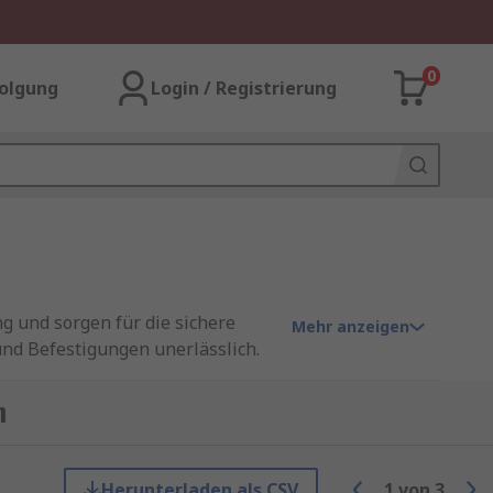
0
olgung
Login / Registrierung
g und sorgen für die sichere
Mehr anzeigen
nd Befestigungen unerlässlich.
flexibel und sicher in
n
ine oder Anlage. Adapter sorgen
Herunterladen als CSV
1
von
3