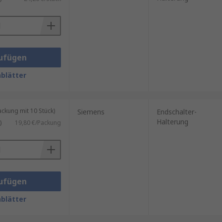
ern. Es gibt verschiedene
ufügen
berfläche geschraubt wird.
blätter
ch ist.
d einfache Integration.
kung mit 10 Stück)
Siemens
Endschalter-
Halterung
)
19,80 €/Packung
rtige Komponenten bestehen aus:
ufügen
blätter