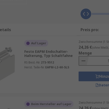
etails
Preis pro:
Zwischensumme (1 St
Auf Lager
24,26 €
(ohne MwSt.
Festo EAPM Endschalter-
Menge
Halterung, Typ Schaltfahne
RS Best.-Nr.
273-9512
reiche Vorteile:
Herst. Teile-Nr.
EAPM-L2-60-SLS
Hinz
in unterschiedlichen Winkeln und Positionen.
n verschiedener Endschaltertypen mit unterschiedlichen M
Daten
ösungen wird die Montage vereinfacht und beschleunigt.
t Fehlfunktionen und erhöht die Betriebssicherheit.
Zwischensumme (1 St
Beim Hersteller auf Lager
24,26 €
(ohne MwSt.