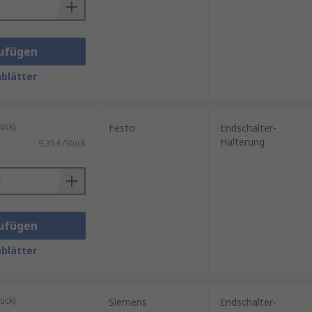
ufügen
blätter
ück)
Festo
Endschalter-
Halterung
9,35 €/Stück
ufügen
blätter
ück)
Siemens
Endschalter-