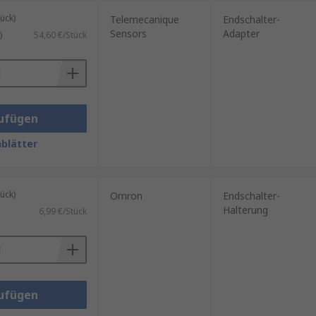
und Sicherheit Ihrer Anlage zu
ück)
Telemecanique
Endschalter-
Sensors
Adapter
)
54,60 €/Stück
ufügen
blätter
ück)
Omron
Endschalter-
Halterung
6,99 €/Stück
ufügen