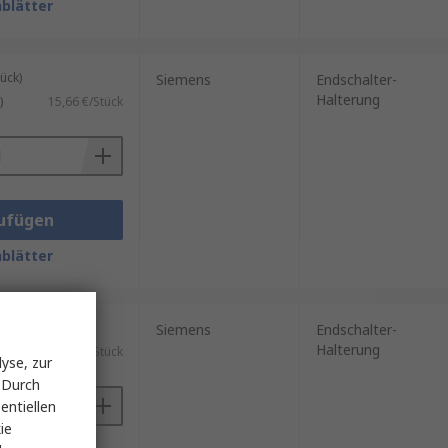
blätter
ück)
Siemens
Endschalter-
Halterung
)
15,66 €/Stück
ufügen
blätter
ück)
Siemens
Endschalter-
Halterung
)
20,60 €/Stück
yse, zur
 Durch
entiellen
ie