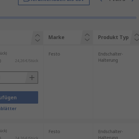
Marke
Produkt Typ
ück)
Festo
Endschalter-
Halterung
)
24,26 €/Stück
ufügen
aschinenkomponenten.
blätter
ück)
Festo
Endschalter-
Halterung
)
24,26 €/Stück