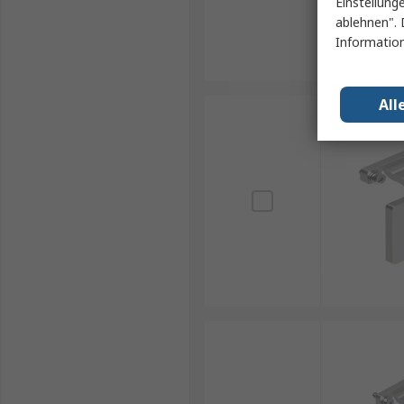
Einstellung
ablehnen". 
Information
All