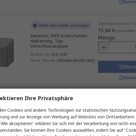
Daten
Zwischensumme (1 St
Beim Hersteller auf Lager
15,66 €
(ohne MwSt.
Siemens 3SE5 Endschalter-
Menge
Halterung, Typ
Verschlusskappe
RS Best.-Nr.
213-1237
Herst. Teile-Nr.
3SE5000-0AV08-1AA2
Hinz
Daten
ektieren Ihre Privatsphäre
Zwischensumme (1 St
Auf Lager
20,60 €
(ohne MwSt.
en Cookies und andere Technologien zur statistischen Nutzungsanal
Siemens 3SY3 Endschalter-
Menge
erung und zur Anzeige von Werbung auf Websites von Drittanbietern.
Halterung, Typ
Zwischenplatte
"Alle akzeptieren" erklären Sie sich mit der Verarbeitung von nicht-ess
verstanden. Sie können Ihre Cookies auswählen, indem Sie auf "Cook
RS Best.-Nr.
271-9540