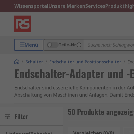
Wissensportal
Unsere Marken
Services
Produkthigh
Menü
Teile-Nr.
/
Schalter
/
Endschalter und Positionsschalter
/
End
Endschalter-Adapter und -
Endschalter sind essenzielle Komponenten in der Au
Abschaltung von Maschinen und Anlagen. Damit Endsc
Endschalter-Adapter sind mechanische oder elektroni
50 Produkte angezeig
verschiedenen Umgebungen zu montieren. Sie dienen 
Filter
für die korrekte Positionierung und erleichtern die 
Vergleichen (0/8)
Z