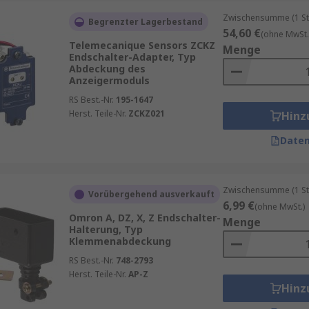
ertifizierungen wie IP-Schutzarten, um die Zuverlässigkeit 
Zwischensumme (1 St
Begrenzter Lagerbestand
54,60 €
(ohne MwSt.
Telemecanique Sensors ZCKZ
Menge
Endschalter-Adapter, Typ
Abdeckung des
Anzeigermoduls
en sollten Sie folgende Punkte berücksichtigen:
RS Best.-Nr.
195-1647
Herst. Teile-Nr.
ZCKZ021
Hinz
Daten
ibration)
Zwischensumme (1 St
Vorübergehend ausverkauft
6,99 €
(ohne MwSt.)
Omron A, DZ, X, Z Endschalter-
Menge
Halterung, Typ
Klemmenabdeckung
RS Best.-Nr.
748-2793
Herst. Teile-Nr.
AP-Z
Hinz