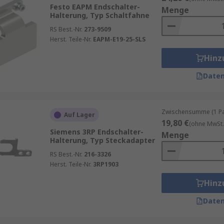
Festo EAPM Endschalter-
Menge
Halterung, Typ Schaltfahne
end für die Funktionalität und Langlebigkeit von Endschalt
RS Best.-Nr.
273-9509
Herst. Teile-Nr.
EAPM-E19-25-SLS
derungen:
Hinz
e, bei der der Endschalter direkt auf eine Halterung oder O
Daten
ei denen eine schnelle Demontage oder Justierung erforderli
lationen oder mobile Anwendungen.
entwickelte Platten ermöglichen eine präzise Ausrichtung un
Zwischensumme (1 Pac
Auf Lager
19,80 €
(ohne MwSt.
Siemens 3RP Endschalter-
Menge
Halterung, Typ Steckadapter
RS Best.-Nr.
216-3326
stigungen spielt das Material eine zentrale Rolle. Hochwe
Herst. Teile-Nr.
3RP1903
raue Industrieumgebungen.
Hinz
ignet für bewegliche Teile.
Daten
r weniger anspruchsvolle Anwendungen.