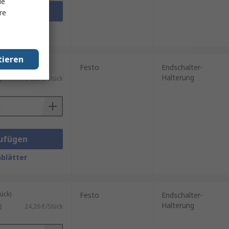
le
ufügen
re
blätter
tieren
ück)
Festo
Endschalter-
Halterung
)
24,26 €/Stück
ufügen
blätter
ück)
Festo
Endschalter-
Halterung
)
24,26 €/Stück