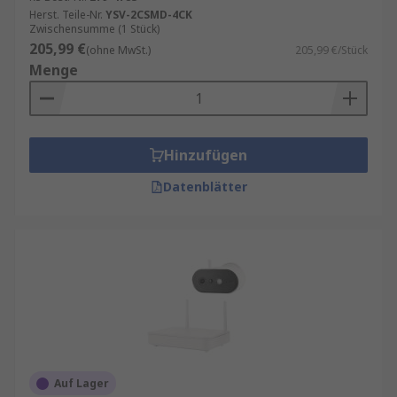
Alles über Videoüberwachung und die richtige
Herst. Teile-Nr.
YSV-2CSMD-4CK
Ausstattung für Innen- und Außenbereiche
Zwischensumme (1 Stück)
erfahren Sie in unserem
Ratgeber
.
205,99 €
(ohne MwSt.)
205,99 €/Stück
Menge
Hinzufügen
Datenblätter
Auf Lager