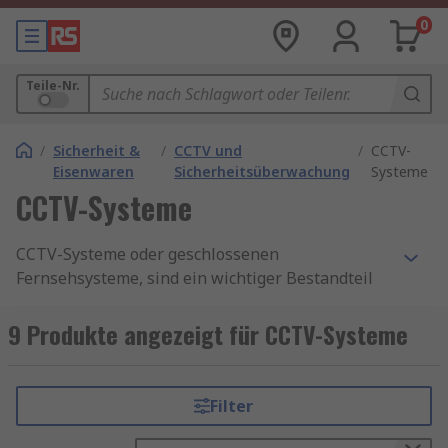
0
Teile-Nr.
/
Sicherheit &
/
CCTV und
/
CCTV-
Eisenwaren
Sicherheitsüberwachung
Systeme
CCTV-Systeme
CCTV-Systeme oder geschlossenen
Fernsehsysteme, sind ein wichtiger Bestandteil
jedes Sicherheitssystems. Videoüberwachung
kann nicht nur bei der Identifizierung und
9 Produkte angezeigt für CCTV-Systeme
Verfolgung von Straftätern helfen, sie dient auch
als bewährtes Mittel der Abschreckung. Ganz
gleich, ob Sie Ihre Familie, Personal, Kunden oder
Filter
Ihr Eigentum schützen möchten, CCTV-Systeme
sind eine hocheffektive Sicherheitslösung.