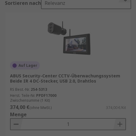
Sortieren nach
Relevanz
Wie funktioniert ein CCTV-System?
Ein CCTV-System besteht aus Kameras, die in
einen zentralen Punkt einspeisen, dies kann ein
Monitor sein, so dass eine Echtzeitüberwachung
eines bestimmten Bereichs ermöglicht wird, oder
ein Aufzeichnungssystem, das es einem
Betrachter ermöglicht, einen aufgezeichneten
Auf Lager
Vorfall zu untersuchen, nachdem dieser
ABUS Security-Center CCTV-Überwachungssystem
stattgefunden hat.
Beide IR 4 DC-Stecker, USB 2.0, Drahtlos
RS Best.-Nr.
254-5313
Motorisierte Kameras können in einem
Herst. Teile-Nr.
PPDF17000
bestimmten Sichtfeld schwenken, um einen
Zwischensumme (1 Kit)
374,00 €
größeren Bereich abzudecken, und einige
(ohne MwSt.)
374,00 €/Kit
Menge
ferngesteuerte Kameras können vom Benutzer
bewegt werden, um einen bestimmten Bereich
einzusehen.