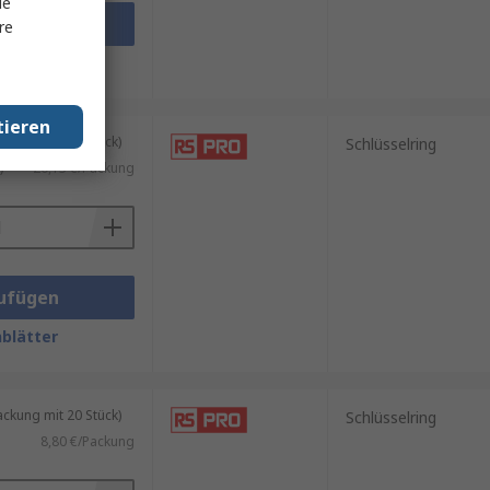
le
ufügen
re
blätter
tieren
kung mit 20 Stück)
Schlüsselring
)
20,13 €/Packung
ufügen
blätter
kung mit 20 Stück)
Schlüsselring
8,80 €/Packung