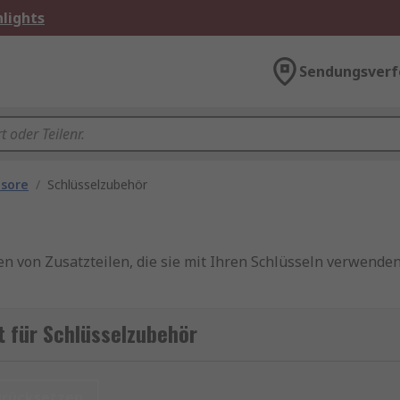
lights
Sendungsverf
esore
/
Schlüsselzubehör
en von Zusatzteilen, die sie mit Ihren Schlüsseln verwende
 für Schlüsselzubehör
en sind rund und passen für die meisten Arten von Schlüsse
edene Schlüssel gleichzeitig befestigen können.
urücksetzen