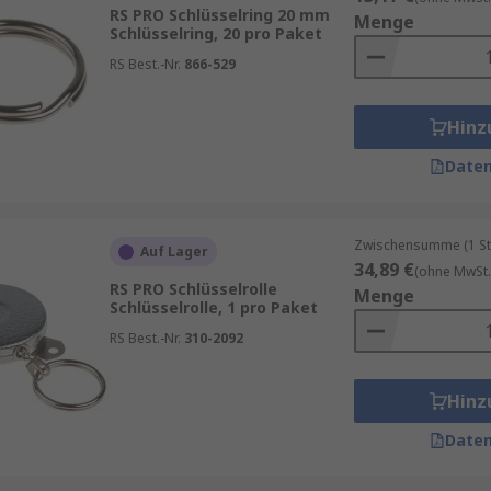
RS PRO Schlüsselring 20 mm
Menge
Schlüsselring, 20 pro Paket
RS Best.-Nr.
866-529
Hinz
Daten
Zwischensumme (1 St
Auf Lager
34,89 €
(ohne MwSt.
RS PRO Schlüsselrolle
Menge
Schlüsselrolle, 1 pro Paket
RS Best.-Nr.
310-2092
Hinz
Daten