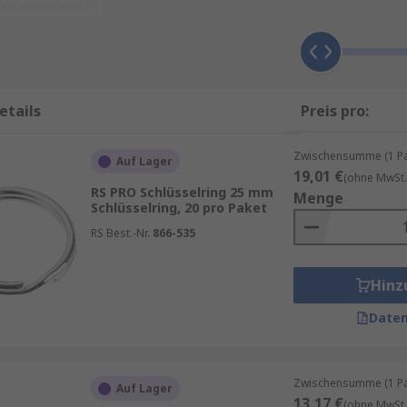
hlüsselring, und verfügen normalerweise über einen Draht 
chlüssel verwenden können, ohne die Rolle abzumachen, ein
 dass Schlüssel befestigt bleiben, normlerweisse aus robus
etails
Preis pro:
Zwischensumme (1 Pac
Auf Lager
19,01 €
(ohne MwSt.
RS PRO Schlüsselring 25 mm
Menge
, in welche Schlösser sie passen
Schlüsselring, 20 pro Paket
hänger, damit Sie selbst oder andere den Zweck des Schlüs
RS Best.-Nr.
866-535
uf
Hinz
Daten
Zwischensumme (1 Pac
Auf Lager
13,17 €
(ohne MwSt.