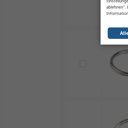
Einstellung
ablehnen". 
Information
All