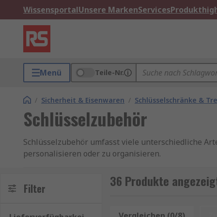
Wissensportal
Unsere Marken
Services
Produkthigh
Menü
Teile-Nr.
/
Sicherheit & Eisenwaren
/
Schlüsselschränke & Tr
Schlüsselzubehör
Schlüsselzubehör umfasst viele unterschiedliche Art
personalisieren oder zu organisieren.
Arten von Schlüsselzubehör:
36 Produkte angezeigt
Filter
Schlüsselringe - Diese Arten von Schlüsselring
Sie sind nützlich, da Sie daran mehrere verschi
Vergleichen (0/8)
Z