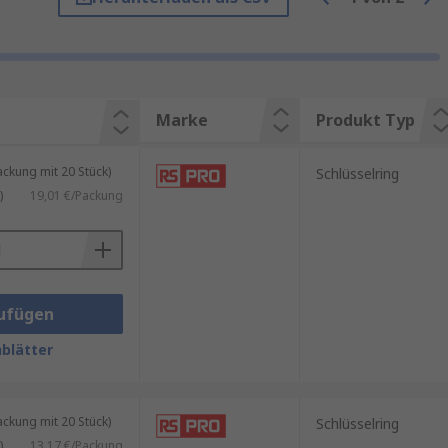
oder ein Kabelsystem, das aus-
fach, indem Sie das Kabel
ten Materialien wie Edelstahl
Marke
Produkt Typ
kung mit 20 Stück)
Schlüsselring
)
19,01 €/Packung
sels leichter erkennen können
ufügen
blätter
kung mit 20 Stück)
Schlüsselring
)
13,17 €/Packung