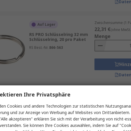
Daten
Zwischensumme (1 Pac
Auf Lager
22,31 €
(ohne MwSt.
RS PRO Schlüsselring 32 mm
Menge
Schlüsselring, 20 pro Paket
RS Best.-Nr.
866-563
Hinz
Daten
ektieren Ihre Privatsphäre
Zwischensumme (1 Beu
Auf Lager
17,78 €
(ohne MwSt.
en Cookies und andere Technologien zur statistischen Nutzungsanal
RS PRO Weiß Schlüsselring
Menge
erung und zur Anzeige von Werbung auf Websites von Drittanbietern.
Schlüsselanhänger Kunstoff,
25 pro Paket 50 mm
"Alle akzeptieren" erklären Sie sich mit der Verarbeitung von nicht-ess
Kunststoff
verstanden. Sie können Ihre Cookies auswählen, indem Sie auf "Cook
RS Best.-Nr.
179-9552