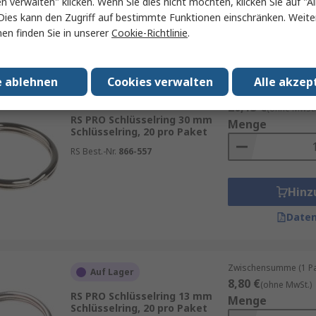
en verwalten" klicken. Wenn Sie dies nicht möchten, klicken Sie auf "Al
Hinz
Dies kann den Zugriff auf bestimmte Funktionen einschränken. Weite
en finden Sie in unserer
Cookie-Richtlinie
.
Daten
e ablehnen
Cookies verwalten
Alle akzep
Zwischensumme (1 Pac
Auf Lager
20,13 €
(ohne MwSt.
RS PRO Schlüsselring 30 mm
Menge
Schlüsselring, 20 pro Paket
RS Best.-Nr.
866-557
Hinz
Daten
Zwischensumme (1 Pac
Auf Lager
8,80 €
(ohne MwSt.)
RS PRO Schlüsselring 13 mm
Menge
Schlüsselring, 20 pro Paket