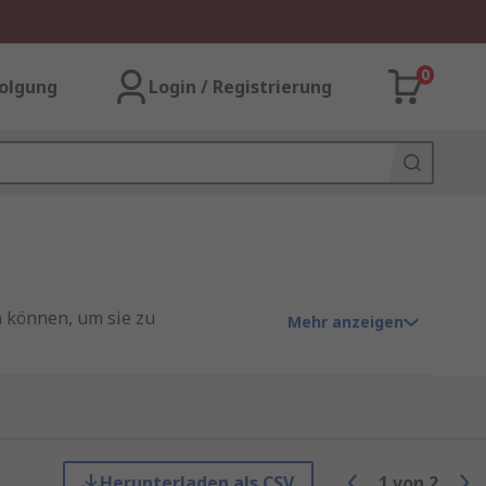
0
olgung
Login / Registrierung
n können, um sie zu
Mehr anzeigen
ln und anderen Schlüsselringen.
Herunterladen als CSV
1
von
2