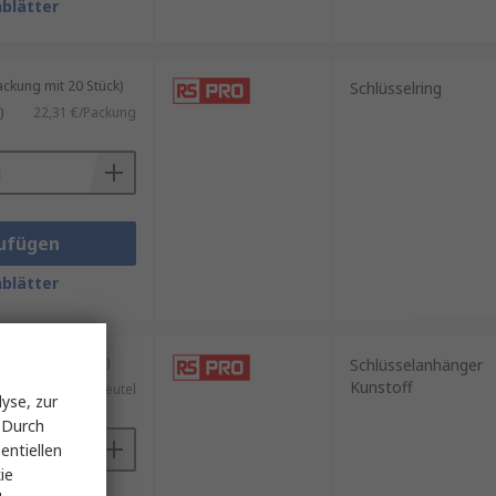
blätter
kung mit 20 Stück)
Schlüsselring
)
22,31 €/Packung
ufügen
blätter
tel mit 25 Stück)
Schlüsselanhänger
Kunstoff
)
17,78 €/Beutel
yse, zur
 Durch
entiellen
ie