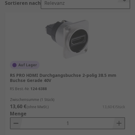
Sortieren nach
Relevanz
Verbindung. Als essenzieller Bestandteil
moderner HDMI Steckverbinder sorgen HDMI
Buchsen für stabile Verbindungen zwischen
Endgeräten wie Fernsehern, Monitoren,
Projektoren, Computern, Spielekonsolen und
Mediaplayern.
Ratgeber HDMI Kabel
RS ist Ihr Ansprechpartner für das
Beschaffungsmanagement Ihrer HDMI Buchsen
Auf Lager
mit unseren
RS Procurement Solutions
.
RS PRO HDMI Durchgangsbuchse 2-polig 38.5 mm
Buchse Gerade 40V
Unser Sortiment enthält Qualitätsprodukte von
RS Best.-Nr.
124-6388
Marken wie
Molex
,
TE Connectivity
,
Amphenol
Socapex
sowie
RS PRO
unserer hauseigenen
Zwischensumme (1 Stück)
professionellen Marke.
13,60 €
(ohne MwSt.)
13,60 €/Stück
Menge
HDMI-Steckverbinder kaufen
HDMI Buchsen sind die Gegenstücke zu HDMI