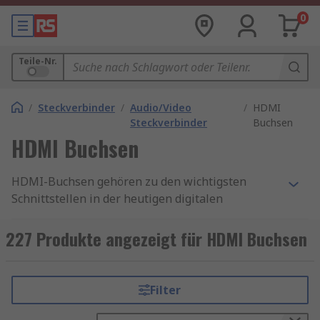
0
Teile-Nr.
/
Steckverbinder
/
Audio/Video
/
HDMI
Steckverbinder
Buchsen
HDMI Buchsen
HDMI-Buchsen gehören zu den wichtigsten
Schnittstellen in der heutigen digitalen
Signalübertragung. Ob in
Unterhaltungselektronik, industriellen
227 Produkte angezeigt für HDMI Buchsen
Anwendungen, Embedded‑Systemen oder
professioneller Medientechnik – HDMI (High
Definition Multimedia Interface) ermöglicht die
Filter
verlustfreie Übertragung von hochauflösenden
Video‑ und Audiosignalen über eine einzige