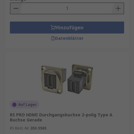
Der am weitesten verbreitete Typ für
TV‑Geräte, Monitore, PCs und AV‑Receiver.
Unterstützt hohe Bandbreiten und moderne
HDMI Standards wie HDMI 2.0 oder HDMI
Hinzufügen
2.1.
Datenblätter
HDMI Typ C Buchsen (Mini HDMI)
Kompakte Bauform für platzkritische
Geräte wie Kameras, Tablets oder tragbare
Mediaplayer.
HDMI Typ D Buchsen (Micro HDMI)
Besonders klein, ideal für mobile Endgeräte
oder Embedded‑Systeme mit begrenztem
Bauraum.
Panel‑Mount HDMI-Buchsen
Für die
Auf Lager
Montage in Gehäusen oder Frontplatten,
RS PRO HDMI Durchgangsbuchse 2-polig Type A
häufig mit Schraub‑ oder
Buchse Gerade
Snap‑In‑Befestigung.
RS Best.-Nr.
203-5565
PCB‑HDMI Buchsen
Zur direkten