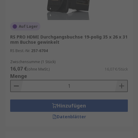
Einsatzumgebung (Temperatur, Vibration,
Feuchtigkeit)
Auf Lager
Eine sorgfältige Auswahl stellt sicher, dass Ihre
Anwendung zuverlässig funktioniert und
RS PRO HDMI Durchgangsbuchse 19-polig 35 x 26 x 31
zukünftige Anforderungen erfüllt.
mm Buchse gewinkelt
RS Best.-Nr.
257-6704
Zwischensumme (1 Stück)
16,07 €
(ohne MwSt.)
16,07 €/Stück
Menge
Hinzufügen
Datenblätter