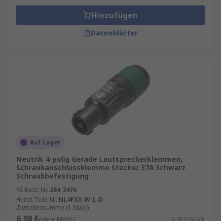
Hinzufügen
Datenblätter
Auf Lager
Neutrik 4-polig Gerade Lautsprecherklemmen,
Schraubanschlussklemme Stecker 37A Schwarz
Schraubbefestigung
RS Best.-Nr.
284-3476
Herst. Teile-Nr.
NL4FXX-W-L-D
Zwischensumme (1 Stück)
6,98 €
(ohne MwSt.)
6,98 €/Stück