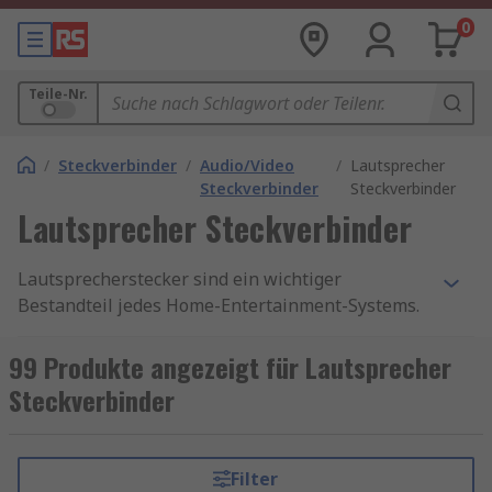
0
Teile-Nr.
/
Steckverbinder
/
Audio/Video
/
Lautsprecher
Steckverbinder
Steckverbinder
Lautsprecher Steckverbinder
Lautsprecherstecker sind ein wichtiger
Bestandteil jedes Home-Entertainment-Systems.
Sie stellen sicher, dass der Ton vom Verstärker
oder Empfänger an die Lautsprecher
99 Produkte angezeigt für Lautsprecher
weitergegeben wird, um ein qualitativ
Steckverbinder
hochwertiges Hörerlebnis zu ermöglichen. Es
gibt eine Vielzahl von Lautsprechersteckern auf
dem Markt, und es ist wichtig zu verstehen,
Filter
welche Art von Stecker für Ihr System am besten