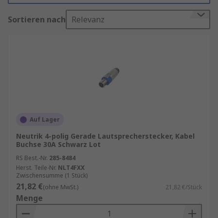
geeignet ist.
Sortieren nach
Relevanz
Wie ist ein Lautsprecherstecker
aufgebaut?
Ein Lautsprecherstecker besteht im Allgemeinen
aus einem Metallgehäuse und einem Kontaktpin,
der in den Anschluss des Verstärkers oder
Empfängers passt. Die Wahl des Steckertyps
hängt von der Art des Anschlusses ab, den Ihr
Auf Lager
Verstärker oder Empfänger hat. Die gängigsten
Neutrik 4-polig Gerade Lautsprecherstecker, Kabel
Arten von Lautsprechersteckern sind
Buchse 30A Schwarz Lot
Bananenstecker, Klinkenstecker und
RS Best.-Nr.
285-8484
Schraubklemmen.
Herst. Teile-Nr.
NLT4FXX
Zwischensumme (1 Stück)
Arten von Lautsprechersteckern
21,82 €
(ohne MwSt.)
21,82 €/Stück
Menge
Bananenstecker sind eine der beliebtesten