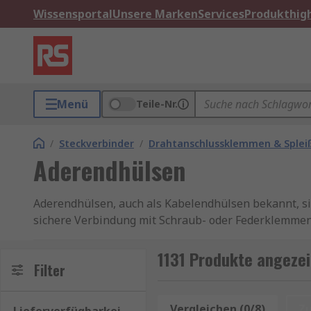
Wissensportal
Unsere Marken
Services
Produkthigh
Menü
Teile-Nr.
/
Steckverbinder
/
Drahtanschlussklemmen & Splei
Aderendhülsen
Aderendhülsen, auch als Kabelendhülsen bekannt, si
sichere Verbindung mit Schraub- oder Federklemmen 
die Verbindung vor Kontakten schützt. Wir führen is
zuverlässigen elektrischen Verbindung am Ende von 
1131 Produkte angezei
Filter
Farben und Größen erhältlich, unter anderem Aderen
Better-World-Aderendhülsen
wählen.
Vergleichen (0/8)
Z