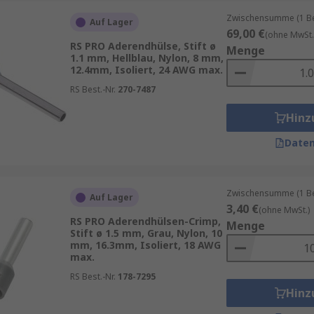
Zwischensumme (1 Beu
Auf Lager
69,00 €
(ohne MwSt.
RS PRO Aderendhülse, Stift ø
Menge
1.1 mm, Hellblau, Nylon, 8 mm,
12.4mm, Isoliert, 24 AWG max.
nd ist bei uns an erster Stelle. Wir haben uns seit 1937 e
RS Best.-Nr.
270-7487
hochwertige Produkte zu liefern. Wir unterstützen Ingeni
Hinz
 einer Bestellung bis 22 Uhr sind alle Produkte im Lagerb
Daten
en wie Phoenix Contact, TE Connectivity,
Weidmüller
,
JST
so
tionen zur spätesten Bestelluhrzeit für eine garantierte 
Zwischensumme (1 Beu
Auf Lager
eferung finden Sie auf der jeweiligen Produktseite. RS ist 
3,40 €
(ohne MwSt.)
eren
RS Inventory Solutions
. Finden Sie hier weitere Sorte
RS PRO Aderendhülsen-Crimp,
Menge
Stift ø 1.5 mm, Grau, Nylon, 10
mm, 16.3mm, Isoliert, 18 AWG
max.
RS Best.-Nr.
178-7295
Hinz