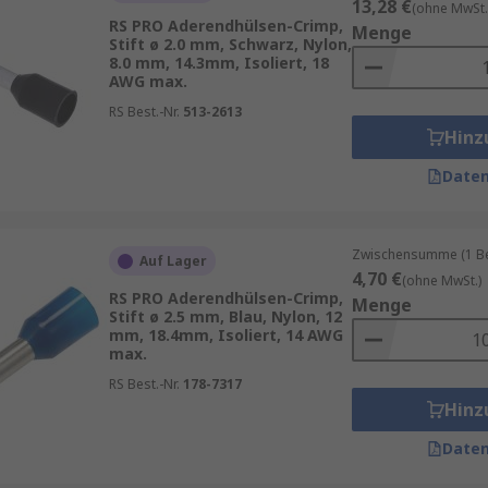
13,28 €
(ohne MwSt.
RS PRO Aderendhülsen-Crimp,
Menge
Stift ø 2.0 mm, Schwarz, Nylon,
8.0 mm, 14.3mm, Isoliert, 18
AWG max.
RS Best.-Nr.
513-2613
Hinz
Daten
Zwischensumme (1 Beu
Auf Lager
4,70 €
(ohne MwSt.)
RS PRO Aderendhülsen-Crimp,
Menge
Stift ø 2.5 mm, Blau, Nylon, 12
mm, 18.4mm, Isoliert, 14 AWG
max.
RS Best.-Nr.
178-7317
Hinz
Daten