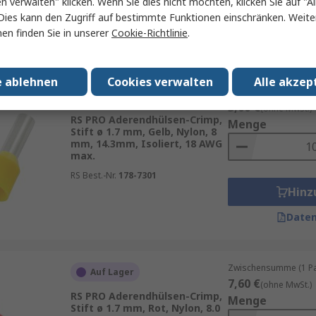
en verwalten" klicken. Wenn Sie dies nicht möchten, klicken Sie auf "Al
Hinz
Dies kann den Zugriff auf bestimmte Funktionen einschränken. Weite
en finden Sie in unserer
Cookie-Richtlinie
.
Daten
e ablehnen
Cookies verwalten
Alle akzep
Zwischensumme (1 Beu
Auf Lager
3,00 €
(ohne MwSt.)
RS PRO Aderendhülsen-Crimp,
Menge
Stift ø 1.7 mm, Gelb, Nylon, 8
mm, 14.3mm, Isoliert, 18 AWG
max.
RS Best.-Nr.
178-7301
Hinz
Daten
Zwischensumme (1 Pac
Auf Lager
7,60 €
(ohne MwSt.)
RS PRO Aderendhülsen-Crimp,
Menge
Stift ø 1.7 mm, Rot, Nylon, 8.0