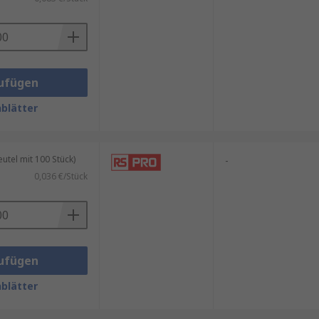
on Anwendungen erforderlich ist,
nd in einer Vielzahl von
ängen an.
ufügen
blätter
tel mit 100 Stück)
-
0,036 €/Stück
ufügen
blätter