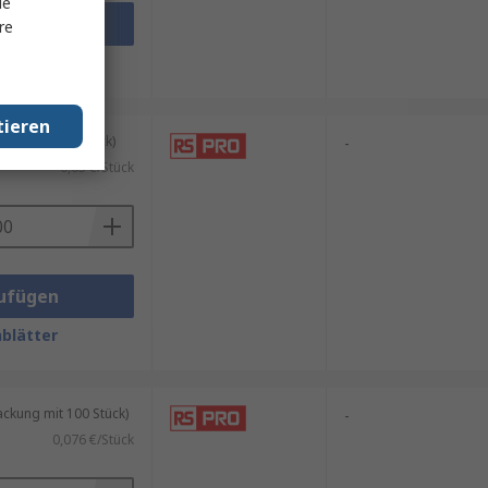
le
ufügen
re
blätter
tieren
tel mit 100 Stück)
-
0,03 €/Stück
ufügen
blätter
kung mit 100 Stück)
-
0,076 €/Stück