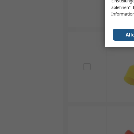
Einstellung
ablehnen". 
Information
All