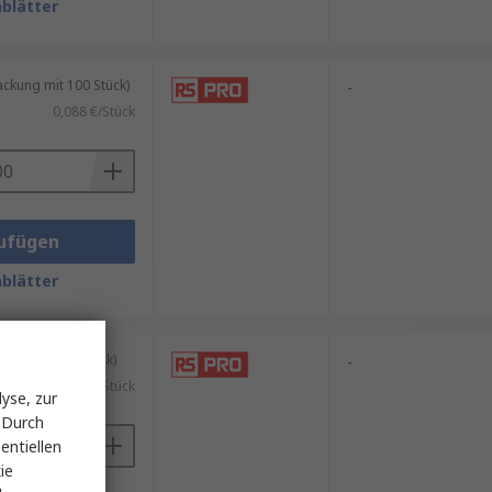
blätter
kung mit 100 Stück)
-
0,088 €/Stück
ufügen
blätter
tel mit 100 Stück)
-
0,03 €/Stück
yse, zur
 Durch
entiellen
ie