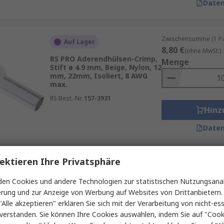
Daten
Zwischensumme (1 Pac
Auf Lager
8,80 €
(ohne MwSt.)
RS PRO Aderendhülsen-Crimp,
Menge
Stift ø 4.9 mm, Beige, Nylon, 12
mm, 22mm, Isoliert, 8 AWG
max.
RS Best.-Nr.
157-3931
Hinz
Daten
ektieren Ihre Privatsphäre
Zwischensumme (1 Beu
Auf Lager
3,00 €
(ohne MwSt.)
en Cookies und andere Technologien zur statistischen Nutzungsanal
RS PRO Aderendhülsen-Crimp,
Menge
erung und zur Anzeige von Werbung auf Websites von Drittanbietern.
Stift ø 1.5 mm, Weiß, Nylon, 8
mm, 14.3mm, Isoliert, 18 AWG
"Alle akzeptieren" erklären Sie sich mit der Verarbeitung von nicht-ess
max.
verstanden. Sie können Ihre Cookies auswählen, indem Sie auf "Cook
RS Best.-Nr.
178-7294