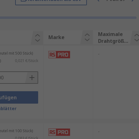
m Standardanschluss das
n in die Aderendhülse, so dass
nden dann eine
Aderendhülsen-
Maximale
Marke
Drahtgröße
en.
mm2
tel mit 500 Stück)
-
)
0,021 €/Stück
e Drähte auf die Länge der
) auf die Enden des Kabels, bis
che in den entsprechenden
s zur Zwangssperrenentriegelung
ufügen
ändiger Crimp-Zyklus
 die Anschlussklemme eingesteckt
blätter
tel mit 100 Stück)
-
0,083 €/Stück