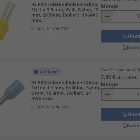
RS PRO Aderendhülsen-Crimp,
Menge
tzuverlässigkeit zu gewährleisten, die für eine Vielzahl v
Stift ø 3.9 mm, Gelb, Nylon, 18
heiten und Geräte mit Einsteck- oder Reihenklemmen. Sie si
mm, 26.5mm, Isoliert, 10 AWG
max.
lgrößen erhältlich. Wir bieten Produkte mit
1
,
2
und
10
Eing
RS Best.-Nr.
178-7325
ndhülsen anwenden:
Hinz
Daten
Zwischensumme (1 Beu
Auf Lager
3,60 €
(ohne MwSt.)
chluss erforderlich ist
RS PRO Aderendhülsen-Crimp,
Menge
Stift ø 1.1 mm, Hellblau, Nylon,
dhülsen?
6 mm, 10.4mm, Isoliert, 24
AWG max.
RS Best.-Nr.
178-7279
Hinz
Daten