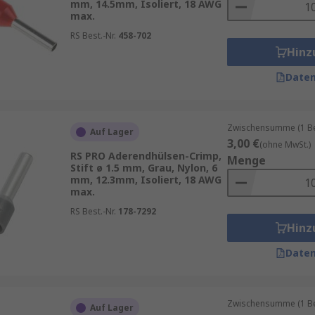
mm, 14.5mm, Isoliert, 18 AWG
max.
RS Best.-Nr.
458-702
Hinz
Daten
Zwischensumme (1 Beu
Auf Lager
3,00 €
(ohne MwSt.)
RS PRO Aderendhülsen-Crimp,
Menge
Stift ø 1.5 mm, Grau, Nylon, 6
mm, 12.3mm, Isoliert, 18 AWG
max.
RS Best.-Nr.
178-7292
Hinz
Daten
Zwischensumme (1 Beu
Auf Lager