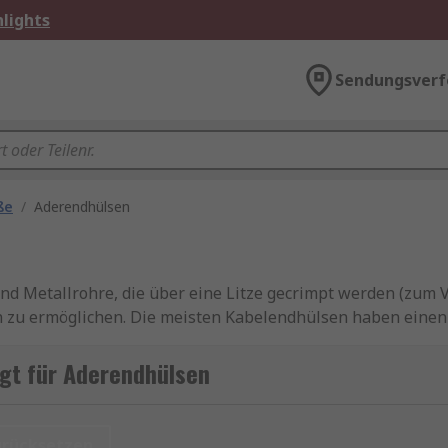
lights
Sendungsverf
ße
/
Aderendhülsen
nd Metallrohre, die über eine Litze gecrimpt werden (zum 
zu ermöglichen. Die meisten Kabelendhülsen haben einen f
olierte und unisolierte Aderendhülsen. Aderendhülsen werd
elektrischen Leitungen verwendet. Aderendhülsen sind in v
gt für Aderendhülsen
dhülsen-Sets. Für nachhaltigere Varianten können Sie nun 
urücksetzen