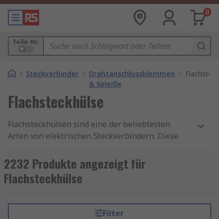
0
Teile-Nr.
/
Steckverbinder
/
Drahtanschlussklemmen
/
Flachsteck
& Spleiße
Flachsteckhülse
Flachsteckhülsen sind eine der beliebtesten
Arten von elektrischen Steckverbindern. Diese
Flachsteckhülsen helfen Ihnen, elektrische und
elektronische Komponenten und Geräte schnell
2232 Produkte angezeigt für
zu trennen. Diese Methode ermöglicht es dem
Flachsteckhülse
Benutzer, elektronische Komponenten schnell
und zuverlässig von Schaltkreisen zu trennen.
Kabelschuhe bieten Zugfestigkeit,
Filter
Wärmeleitfähigkeit und Beständigkeit gegen