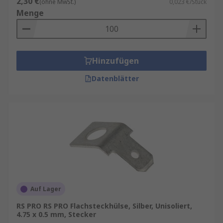
2,30 €
(ohne MwSt.)
0,023 €/Stück
sowie zum Mindestbestellwert für eine
Menge
kostenfreie Lieferung finden Sie auf der
jeweiligen Produktseite. RS ist Ihr
Ansprechpartner für das Bestandsmanagement
Ihrer Flachsteckhülsen mit unseren
RS
Hinzufügen
Inventory Solutions
.
Datenblätter
Auf Lager
RS PRO RS PRO Flachsteckhülse, Silber, Unisoliert,
4.75 x 0.5 mm, Stecker