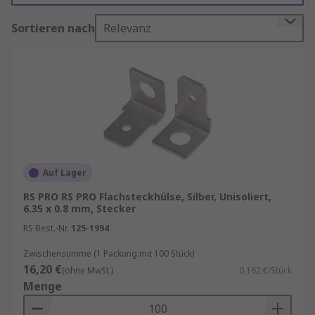
Vibrationen und Korrosion.
Sortieren nach
Relevanz
Bei unseren
Drahtanschlussklemmen & -Spleiße
finden Sie weitere Produkte für Ihren Bedarf.
Arten von Flachsteckhülsen
Kabelschuhe werden häufig in Maschinen,
elektrischen Geräten, Kfz-Bereich,
Haushaltsgeräten, Computern, Autos und
Auf Lager
Audioverbindungs-/Schnelltrennsystemen
RS PRO RS PRO Flachsteckhülse, Silber, Unisoliert,
verwendet. Weitere Anwendungen sind
6.35 x 0.8 mm, Stecker
Computer und Peripheriegeräte, industrielle
RS Best.-Nr.
125-1994
Steuerungen und Telekommunikationsgeräte.
Zwischensumme (1 Packung mit 100 Stück)
RS führt folgende Arten von Flachsteckhülsen:
16,20 €
(ohne MwSt.)
0,162 €/Stück
Menge
Schnelltrennklemme