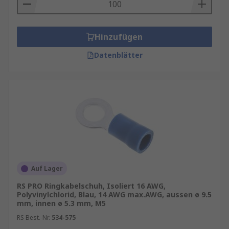
Bedarf wie
Gabelkabelschuhe
oder generell
Drahtanschlussklemmen & Spleiße
.
Hinzufügen
Anwendung Kabelschuhe
Datenblätter
Elektrische Schalttafeln
Anschlussklemmenblöcke
Kabelbäume
Arten von Ringkabelschuhen
Anschlussklemmen sind erhältlich in einer
Vielzahl von Ringgrößen und Drahtgrößen. CSA
Auf Lager
(Querschnittsfläche) oder AWG (amerikanische
RS PRO Ringkabelschuh, Isoliert 16 AWG,
Leitergröße) der Litze ist die wichtigste
Polyvinylchlorid, Blau, 14 AWG max.AWG, aussen ø 9.5
Kenngröße. Die Größe der Litze muss
mm, innen ø 5.3 mm, M5
angemessen der Stromstärke angepasst werden.
RS Best.-Nr.
534-575
Die Größe des Ringes wird an die Schraube oder