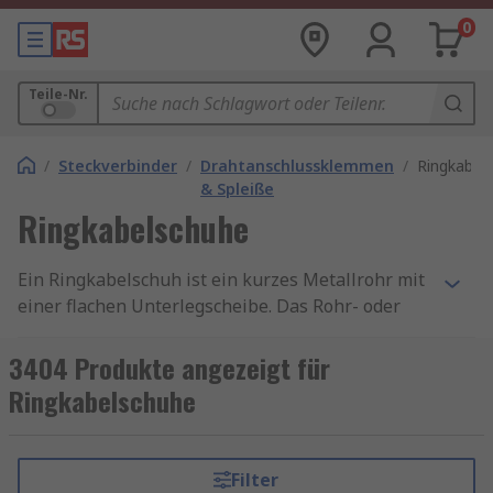
0
Teile-Nr.
/
Steckverbinder
/
Drahtanschlussklemmen
/
Ringkabel
& Spleiße
Ringkabelschuhe
Ein Ringkabelschuh ist ein kurzes Metallrohr mit
einer flachen Unterlegscheibe. Das Rohr- oder
Zylinder-Ende des Crimps ist hohl, wo die Litze
eingesteckt und gequetscht wird. Das Kontakt-
3404 Produkte angezeigt für
oder Anschlussende ist ein flacher Ring mit
Ringkabelschuhe
einem zentralen Loch, das mit einem Stift oder
einer Schraube verbunden ist. Ringkabelschuhe
sind isoliert oder nicht isoliert. Ein elektrischer
Filter
Crimp ist eine lötfreie elektrische Verbindung.