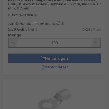
Kabelschuhe in Ringform haben die Fähigkeit zur
Grau, 16 AWG max.AWG, aussen ø 5.5 mm, innen ø 3.7
Aufnahme von größerer Litze. Für diese
mm, 3.7 mm
Hochleistungs-Verbinder sind Spezialwerkzeuge
RS Best.-Nr.
178-8591
erforderlich.
Zwischensumme (1 Beutel mit 100 Stück)
Welche verschiedenen Kontakt-Materialien
5,30 €
(ohne MwSt.)
0,053 €/Stück
Menge
bieten wir an?
Aluminium
ETP/Kupfer
Hinzufügen
Messing
Datenblätter
Nickel
Phosphor Bronze