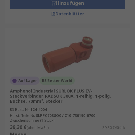
Hinzufügen
Datenblätter
Auf Lager
RS Better World
Amphenol Industrial SURLOK PLUS EV-
Steckverbinder, RADSOK 300A, 1-reihig, 1-polig,
Buchse, 70mm², Stecker
RS Best.-Nr.
124-4004
Herst. Teile-Nr.
SLPPC70BSO0 / C10-730190-0700
Zwischensumme (1 Stück)
39,30 €
(ohne MwSt.)
39,30 €/Stück
Menge