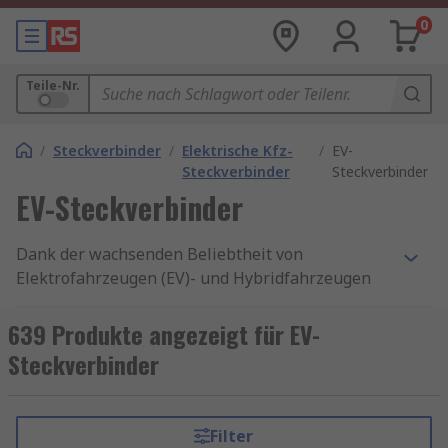
0
Teile-Nr.
/
Steckverbinder
/
Elektrische Kfz-
/
EV-
Steckverbinder
Steckverbinder
EV-Steckverbinder
Dank der wachsenden Beliebtheit von
Elektrofahrzeugen (EV)- und Hybridfahrzeugen
(HEV) ist die Nachfrage in Bezug auf Anschlüsse
und Ladekabel für Elektrofahrzeuge so hoch wie
639 Produkte angezeigt für EV-
nie zuvor. Ob zum privaten Aufladen oder
Steckverbinder
kommerzielle Anlagen – im
Elektroautoanschluss-Sortiment von RS findet
sich eine Option, die Ihrer Anwendung
Filter
entspricht. Wir bieten Produkte von folgenden