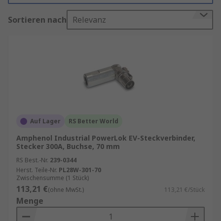
marktfürenden Herstellern wie unsere
Sortieren nach
Relevanz
Eigenmarke RS PRO, Amphenol, Phoenix Contact,
TE Connectivity u.v.m. an.
Welche verschiedenen Arten von
Ladekabeln gibt es?
Modus 1:
langsame Ladung an
Haushaltssteckdosen mit Schutzkontakt
oder CEE-Steckdose
Auf Lager
RS Better World
Modus 2:
Ladung ein- bis dreiphasig per
Amphenol Industrial PowerLok EV-Steckverbinder,
Stecker 300A, Buchse, 70 mm
steckerseitig fest codiertem Signal,
Ladekabel werden in der Regel für privates
RS Best.-Nr.
239-0344
Herst. Teile-Nr.
PL28W-301-70
Laden verwendet, Ladung an einer
Zwischensumme (1 Stück)
Schutzkontakt- oder CEE-Steckdose
113,21 €
(ohne MwSt.)
113,21 €/Stück
Modus 3:
Ladung mit spezifischen
Menge
Ladestecksystemen für Elektrofahrzeuge