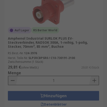
Auf Lager
RS Better World
Amphenol Industrial SURLOK PLUS EV-
Steckverbinder, RADSOK 300A, 1-reihig, 1-polig,
Stecker, 70mm², 85 mm², Buchse
RS Best.-Nr.
124-3976
Herst. Teile-Nr.
SLPIRCBPSR0 / C10-730191-2100
Zwischensumme (1 Stück)
29,81 €
(ohne MwSt.)
29,81 €/Stück
Menge
Hinzufügen
Datenblätter