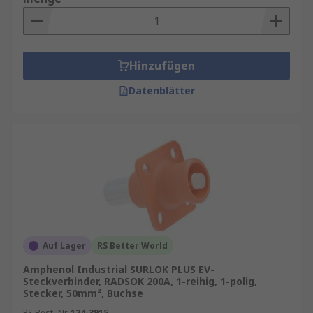
Hinzufügen
Datenblätter
Auf Lager
RS Better World
Amphenol Industrial SURLOK PLUS EV-
Steckverbinder, RADSOK 200A, 1-reihig, 1-polig,
Stecker, 50mm², Buchse
RS Best.-Nr.
124-3915