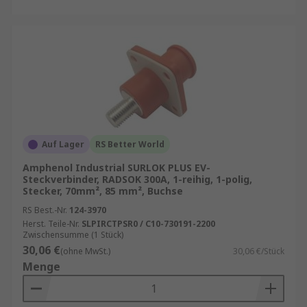
Auf Lager
RS Better World
Amphenol Industrial SURLOK PLUS EV-
Steckverbinder, RADSOK 300A, 1-reihig, 1-polig,
Stecker, 70mm², 85 mm², Buchse
RS Best.-Nr.
124-3970
Herst. Teile-Nr.
SLPIRCTPSR0 / C10-730191-2200
Zwischensumme (1 Stück)
30,06 €
(ohne MwSt.)
30,06 €/Stück
Menge