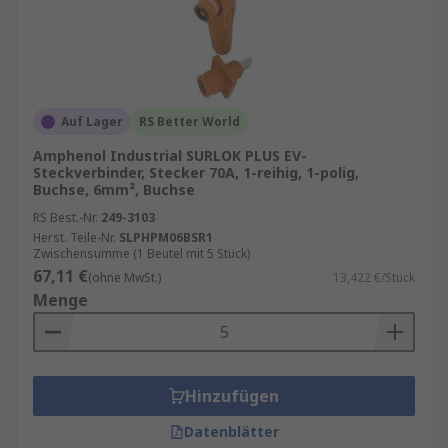
Auf Lager
RS Better World
Amphenol Industrial SURLOK PLUS EV-
Steckverbinder, Stecker 70A, 1-reihig, 1-polig,
Buchse, 6mm², Buchse
RS Best.-Nr.
249-3103
Herst. Teile-Nr.
SLPHPM06BSR1
Zwischensumme (1 Beutel mit 5 Stück)
67,11 €
(ohne MwSt.)
13,422 €/Stück
Menge
Hinzufügen
Datenblätter