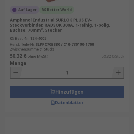
zu Better World-Produkten
Auf Lager
RS Better World
Amphenol Industrial SURLOK PLUS EV-
Steckverbinder, RADSOK 300A, 1-reihig, 1-polig,
Buchse, 70mm², Stecker
RS Best.-Nr.
124-4005
Herst. Teile-Nr.
SLPPC70BSB0 / C10-730190-1700
Zwischensumme (1 Stück)
50,32 €
(ohne MwSt.)
50,32 €/Stück
Menge
Hinzufügen
Datenblätter