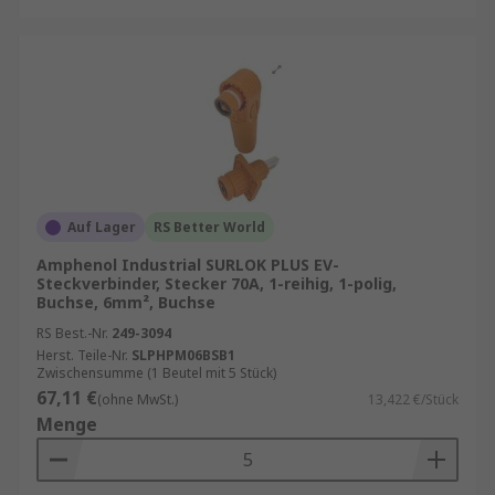
Auf Lager
RS Better World
Amphenol Industrial SURLOK PLUS EV-
Steckverbinder, Stecker 70A, 1-reihig, 1-polig,
Buchse, 6mm², Buchse
RS Best.-Nr.
249-3094
Herst. Teile-Nr.
SLPHPM06BSB1
Zwischensumme (1 Beutel mit 5 Stück)
67,11 €
(ohne MwSt.)
13,422 €/Stück
Menge