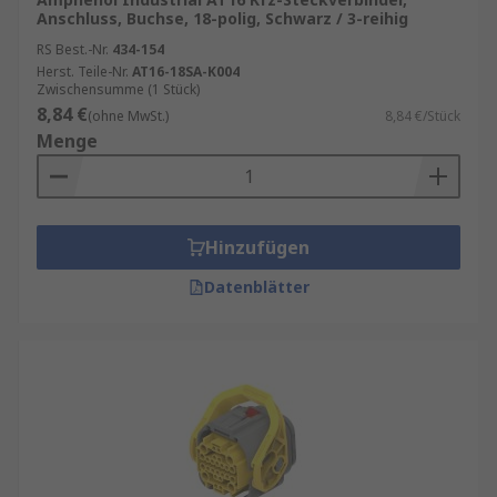
Steckverbinder für Kraftfahrzeuge sind für eine
Anschluss, Buchse, 18-polig, Schwarz / 3-reihig
Reihe von Anwendungen erhältlich. Dazu gehört
RS Best.-Nr.
434-154
das Herstellen von schützenden Kabel-zu-Kabel-
Herst. Teile-Nr.
AT16-18SA-K004
Zwischensumme (1 Stück)
Verbindungen oder das Bereitstellen von
8,84 €
(ohne MwSt.)
8,84 €/Stück
Mehrfachsteckdosen aus einem einzigen
Menge
traditionellen Zigarettenanzünder.
Eigenschaften und Vorteile von KFZ
Steckern
Hinzufügen
Datenblätter
Steckverbinder sind einfach zu stecken und
lösen
Korrosionsfest und wasserdicht
Robust, kompakt und zuverlässig
Hitzebeständig
Hohe Kontaktdichte