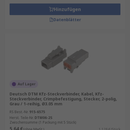
Hinzufügen
Datenblätter
Auf Lager
Deutsch DTM Kfz-Steckverbinder, Kabel, Kfz-
Steckverbinder, Crimpbefestigung, Stecker, 2-polig,
Grau / 1-reihig, Ø3.05 mm
RS Best.-Nr.
915-6575
Herst. Teile-Nr.
DTM06-2S
Zwischensumme (1 Packung mit 5 Stück)
5,64 €
(ohne MwSt.)
1,128 €/Stück