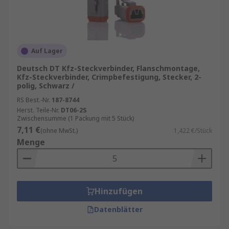
Hier finden Sie weitere elektrische
KFZ-
Steckverbinder
für Ihren Bedarf.
Auf Lager
Deutsch DT Kfz-Steckverbinder, Flanschmontage,
Kfz-Steckverbinder, Crimpbefestigung, Stecker, 2-
polig, Schwarz /
RS Best.-Nr.
187-8744
Herst. Teile-Nr.
DT06-2S
Zwischensumme (1 Packung mit 5 Stück)
7,11 €
(ohne MwSt.)
1,422 €/Stück
Menge
Hinzufügen
Datenblätter