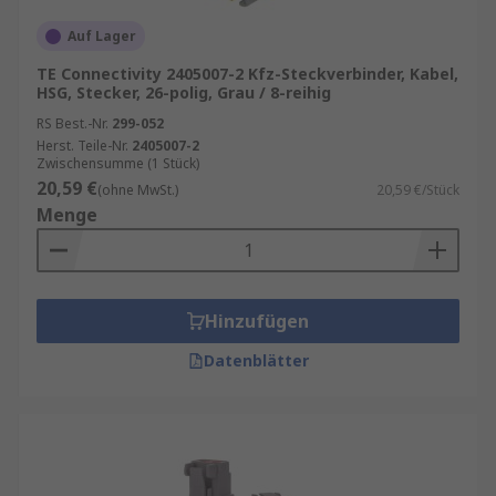
Sehr verlässliche Leistung unter extremen
Bedingungen
Auf Lager
Leicht montierbare Steckverbindersätze
TE Connectivity 2405007-2 Kfz-Steckverbinder, Kabel,
erhältlich
HSG, Stecker, 26-polig, Grau / 8-reihig
RS Best.-Nr.
299-052
KFZ-Steckverbinder kaufen
Herst. Teile-Nr.
2405007-2
Zwischensumme (1 Stück)
20,59 €
(ohne MwSt.)
20,59 €/Stück
Unser Sortiment an KFZ-Steckern enthält
Menge
Qualitätsprodukte von Marken wie
TE
Connectivity
,
Deutsch
,
Delphi
,
Molex
und
Amphenol Industrial
. Informationen zur
spätesten Bestelluhrzeit für eine garantierte
Hinzufügen
Lieferung am nächsten Werktag sowie zum
Mindestbestellwert für eine kostenfreie
Datenblätter
Lieferung finden Sie auf der jeweiligen
Produktseite. RS ist Ihr Ansprechpartner für das
Bestandsmanagement Ihrer Fahrzeugstecker mit
unseren
RS Inventory Solutions
.