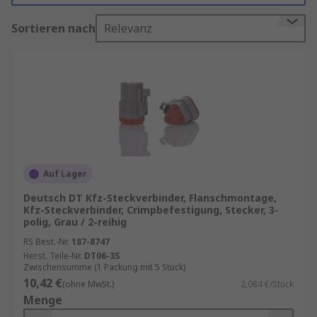
einem Fahrzeug verfügen die Steckverbinder
Sortieren nach
Relevanz
häufig über sichere Verriegelungssysteme, die in
den Stecker und die Buchse eingebaut sind, um
ein unerwünschtes Lösen der Verbindung zu
verhindern.
Arten von KFZ-Steckverbindern
Anschlussklemmen
werden für die
Verbindung mit einer Leiterplatte
Auf Lager
verwendet. Drahtanschlüsse machen das
Deutsch DT Kfz-Steckverbinder, Flanschmontage,
Löten überflüssig.
Kfz-Steckverbinder, Crimpbefestigung, Stecker, 3-
polig, Grau / 2-reihig
Board-to-Board-Steckverbinder
verbinden zwei Leiterplatten miteinander.
RS Best.-Nr.
187-8747
Herst. Teile-Nr.
DT06-3S
Draht-zu-Draht-Steckverbinder
verbinden
Zwischensumme (1 Packung mit 5 Stück)
zwei Drähte, die bereits angeschlossen
10,42 €
(ohne MwSt.)
2,084 €/Stück
sind, z. B. eine Crimpverbindung mit einem
Menge
Ringkabelschuh.