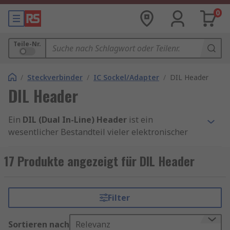
0
Teile-Nr.
/
Steckverbinder
/
IC Sockel/Adapter
/
DIL Header
DIL Header
Ein
DIL (Dual In-Line) Header
ist ein
wesentlicher Bestandteil vieler elektronischer
Schaltungen und Baugruppen. Diese speziellen
Steckverbinder sind dafür bekannt, dass sie eine
17 Produkte angezeigt für DIL Header
effiziente Verbindung zwischen verschiedenen
elektronischen Komponenten ermöglichen. Sie
finden breite Anwendung in einer Vielzahl von
Filter
Branchen, einschließlich der Computertechnik,
Automobilindustrie, Telekommunikation und
Sortieren nach
Relevanz