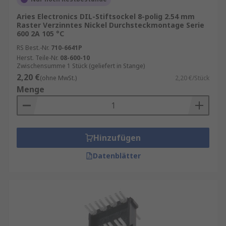
elektrische Störungen und Kurzschlüsse.
Aries Electronics DIL-Stiftsockel 8-polig 2.54 mm
Raster Verzinntes Nickel Durchsteckmontage Serie
600 2A 105 °C
RS Best.-Nr.
710-6641P
Herst. Teile-Nr.
08-600-10
Zwischensumme 1 Stück (geliefert in Stange)
2,20 €
(ohne MwSt.)
2,20 €/Stück
Menge
Hinzufügen
Datenblätter