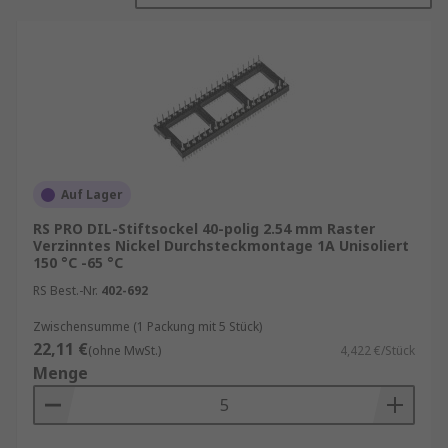
Medizintechnik.
DIL Header kaufen
Ein DIL Header, auch als Dual In-Line Pin Header
bekannt, ist ein rechteckiger, doppelseitig
bestückter Steckverbinder mit zwei parallelen
Reihen von Pins. Diese Pins sind in einem festen
Rastermaß angeordnet, was eine standardisierte
Auf Lager
Verbindung zwischen einer Leiterplatte (PCB)
RS PRO DIL-Stiftsockel 40-polig 2.54 mm Raster
und anderen Komponenten oder Modulen
Verzinntes Nickel Durchsteckmontage 1A Unisoliert
150 °C -65 °C
ermöglicht. Die typische Anzahl der Pins variiert
je nach Anwendung, kann jedoch von wenigen bis
RS Best.-Nr.
402-692
hin zu mehreren Dutzend reichen.
Zwischensumme (1 Packung mit 5 Stück)
22,11 €
(ohne MwSt.)
4,422 €/Stück
Vorteile und Anwendungsmöglichkeiten
Menge
Platzsparendes Design