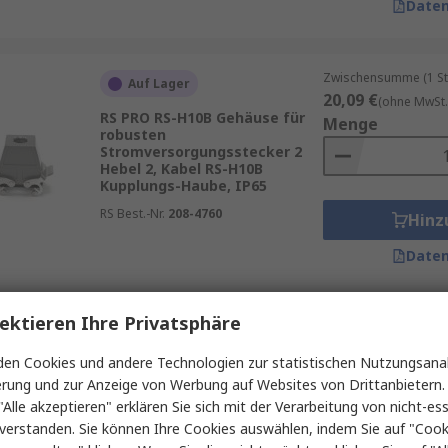
Daten
Zwischensumme (1 St
Auf Lager
20,09 €
(ohne MwSt.
RS PRO RS-H10B Gehäuse für
Menge
robusten
Stromversorgungsstecker 2
Hebel 2, Kabel RS-H10B
Kupplungs-Haube, IP65
RS Best.-Nr.
208-4760
Hinz
Daten
ektieren Ihre Privatsphäre
Zwischensumme (1 St
Auf Lager
18,07 €
(ohne MwSt.
en Cookies und andere Technologien zur statistischen Nutzungsanal
RS PRO RS-H24B Gehäuse für
Menge
erung und zur Anzeige von Werbung auf Websites von Drittanbietern.
robusten
Stromversorgungsstecker 2,
"Alle akzeptieren" erklären Sie sich mit der Verarbeitung von nicht-ess
Seitlich Steckverbinderkappe,
verstanden. Sie können Ihre Cookies auswählen, indem Sie auf "Cook
IP65