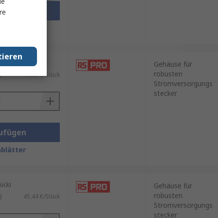
le
ufügen
re
blätter
tieren
ück)
Gehäuse für
robusten
)
18,69 €/Stück
Stromversorgungs
stecker
ufügen
blätter
ück)
Gehäuse für
robusten
)
45,44 €/Stück
Stromversorgungs
stecker