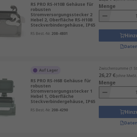
RS PRO RS-H10B Gehäuse für
Menge
robusten
Stromversorgungsstecker 2
Hebel 2, Oberfläche RS-H10B
Steckverbindergehäuse, IP65
RS Best.-Nr.
208-4801
Hinz
Daten
Zwischensumme (1 St
Auf Lager
26,27 €
(ohne MwSt.
RS PRO RS-H6B Gehäuse für
Menge
robusten
Stromversorgungsstecker 1
Hebel 1, Oberfläche
Steckverbindergehäuse, IP65
RS Best.-Nr.
208-4290
Hinz
Daten