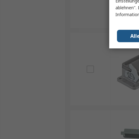
Einstellung
ablehnen". 
Information
All