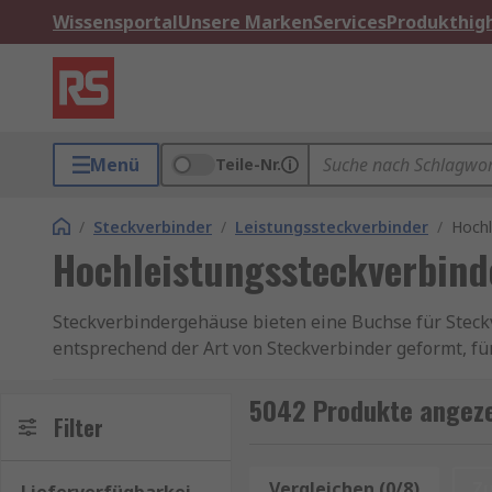
Wissensportal
Unsere Marken
Services
Produkthigh
Menü
Teile-Nr.
/
Steckverbinder
/
Leistungssteckverbinder
/
Hochl
Hochleistungssteckverbind
Steckverbindergehäuse bieten eine Buchse für Steckv
entsprechend der Art von Steckverbinder geformt, fü
und das Gehäuse bietet ein gewisses Maß an Schutz 
Steckverbinderkontakte, um den Stromfluss zu gewäh
5042 Produkte angeze
Filter
Stromversorgungssteckverbinder in robuster Ausfüh
und Feuchtigkeit erforderlich ist. Sie verbessern di
Vergleichen (0/8)
Z