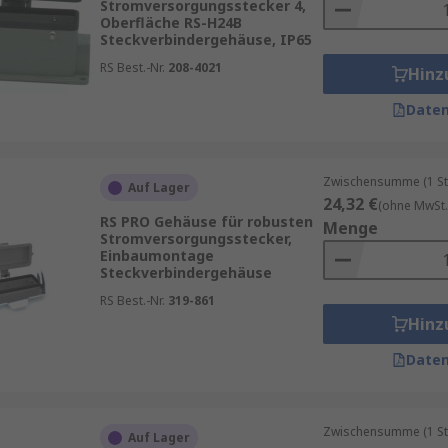
Stromversorgungsstecker 4,
Oberfläche RS-H24B
Steckverbindergehäuse, IP65
RS Best.-Nr.
208-4021
Hinz
Daten
Zwischensumme (1 St
Auf Lager
24,32 €
(ohne MwSt.
RS PRO Gehäuse für robusten
Menge
Stromversorgungsstecker,
Einbaumontage
Steckverbindergehäuse
RS Best.-Nr.
319-861
Hinz
Daten
Zwischensumme (1 St
Auf Lager