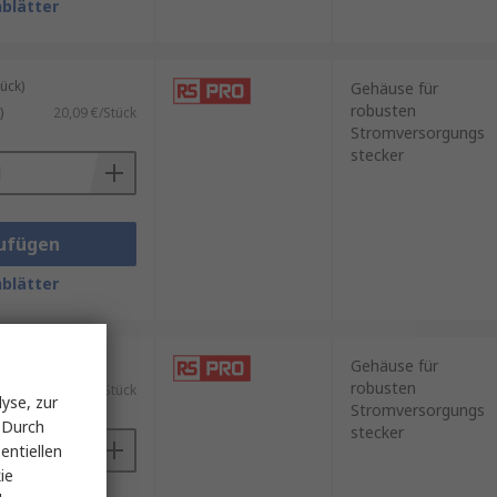
blätter
ück)
Gehäuse für
robusten
)
20,09 €/Stück
Stromversorgungs
stecker
ufügen
blätter
ück)
Gehäuse für
robusten
)
18,07 €/Stück
yse, zur
Stromversorgungs
 Durch
stecker
entiellen
ie