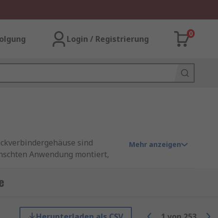
0
olgung
Login / Registrierung
teckverbindergehäuse sind
Mehr anzeigen
wünschten Anwendung montiert,
dem über Platz für die
e
Schmutz, mechanische Belastung
en in einigen Fällen eine
Herunterladen als CSV
1
von
253