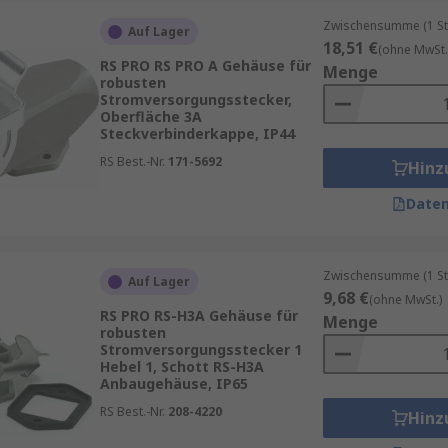
Zwischensumme (1 St
Auf Lager
18,51 €
(ohne MwSt.
RS PRO RS PRO A Gehäuse für
Menge
robusten
Stromversorgungsstecker,
Oberfläche 3A
Steckverbinderkappe, IP44
RS Best.-Nr.
171-5692
Hinz
Daten
Zwischensumme (1 St
Auf Lager
9,68 €
(ohne MwSt.)
RS PRO RS-H3A Gehäuse für
Menge
robusten
Stromversorgungsstecker 1
Hebel 1, Schott RS-H3A
Anbaugehäuse, IP65
RS Best.-Nr.
208-4220
Hinz