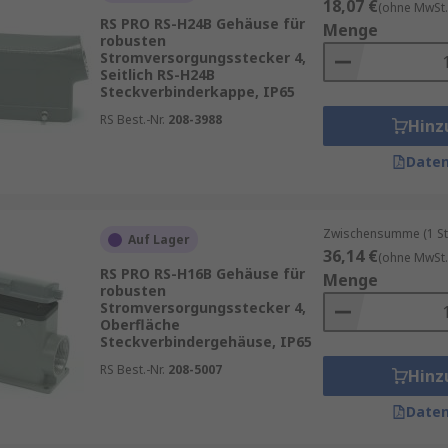
18,07 €
(ohne MwSt.
RS PRO RS-H24B Gehäuse für
Menge
robusten
Stromversorgungsstecker 4,
Seitlich RS-H24B
Steckverbinderkappe, IP65
RS Best.-Nr.
208-3988
Hinz
Daten
Zwischensumme (1 St
Auf Lager
36,14 €
(ohne MwSt.
RS PRO RS-H16B Gehäuse für
Menge
robusten
Stromversorgungsstecker 4,
Oberfläche
Steckverbindergehäuse, IP65
RS Best.-Nr.
208-5007
Hinz
Daten