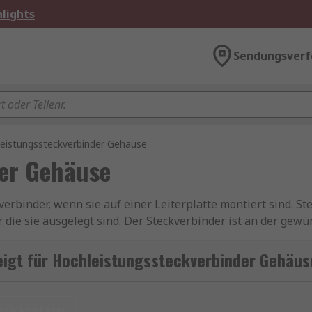
lights
Sendungsverf
eistungssteckverbinder Gehäuse
er Gehäuse
erbinder, wenn sie auf einer Leiterplatte montiert sind. S
r die sie ausgelegt sind. Der Steckverbinder ist an der ge
für die Verbindung. Steckverbindergehäuse verfügen außer
rleisten.
igt für Hochleistungssteckverbinder Gehäus
rung werden verwendet, wenn zusätzlicher Schutz gegen 
e sichere und schnelle Montage von Maschinen und ermöglich
urücksetzen