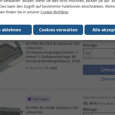
en verwalten" klicken. Wenn Sie dies nicht möchten, klicken Sie auf "Al
RS Best.-Nr.
208-3993
Hinz
Dies kann den Zugriff auf bestimmte Funktionen einschränken. Weite
en finden Sie in unserer
Cookie-Richtlinie
.
Daten
e ablehnen
Cookies verwalten
Alle akzep
Zwischensumme (1 St
Vorübergehend ausverkauft
18,69 €
(ohne MwSt.
RS PRO RS PRO B Gehäuse für
Menge
robusten
Stromversorgungsstecker 1
Hebel 1, Einbaumontage 6B
Steckverbindergehäuse, IP65
RS Best.-Nr.
171-5695
Hinz
Daten
Zwischensumme (1 St
Auf Lager
45,44 €
(ohne MwSt.
RS PRO RS-H24B Gehäuse für
Menge
robusten