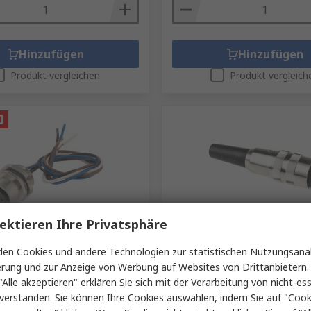
Hinzufügen
Hinzufügen
Produkt vergleichen
Produkt vergleich
ektieren Ihre Privatsphäre
ager
Auf Lager
PF12 19.6 mm M12
Lumberg KV M16 DIN-Buchs
en Cookies und andere Technologien zur statistischen Nutzungsanal
kverbinder Buchse 4-polig
6-polig, DIN EN 60529, 250V
erung und zur Anzeige von Werbung auf Websites von Drittanbietern.
A Frontplattenmontage
IP40 Kabel, Mit Gewinde Bu
"Alle akzeptieren" erklären Sie sich mit der Verarbeitung von nicht-ess
RS Best.-Nr.
533-4910
verstanden. Sie können Ihre Cookies auswählen, indem Sie auf "Cook
877-1110
Herst. Teile-Nr.
KV 60