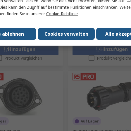
en verwalten" klicken. Wenn Sie dies nicht möchten, klicken Sie auf "Al
Dies kann den Zugriff auf bestimmte Funktionen einschränken. Weite
mme (1 Stück)
Zwischensumme (1 Stück)
en finden Sie in unserer
Cookie-Richtlinie
7,82 €
.
hne MwSt.)
10,69 €/Stück
(ohne MwSt.)
Menge
e ablehnen
Cookies verwalten
Alle akzep
Hinzufügen
Hinzufügen
Produkt vergleichen
Produkt vergleich
ager
Auf Lager