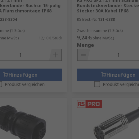
P21 21 mm
RS PRO SP21 21 mm Standa
kverbinder Buchse 15-polig
Rundsteckverbinder Stecker
A Flanschmontage IP68
Stecker 30A Kabel IP68
233-8304
RS Best.-Nr.
131-6388
mme (1 Stück)
Zwischensumme (1 Stück)
9,24 €
hne MwSt.)
12,10 €/Stück
(ohne MwSt.)
Menge
Hinzufügen
Hinzufügen
Produkt vergleichen
Produkt vergleich