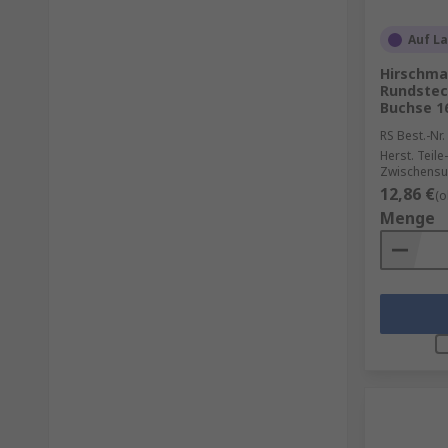
Auf L
Hirschma
Rundstec
Buchse 1
RS Best.-Nr.
Herst. Teile-
Zwischensu
12,86 €
(o
Menge