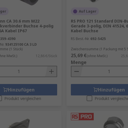
ager
Auf Lager
nn CA 30.6 mm M22
RS PRO 121 Standard DIN-B
kverbinder Buchse 4-polig
Gerade 3-polig, DIN 41524, 
6A Kabel IP67
Kabel Buchse
359-4390
RS Best.-Nr.
692-5425
Nr.
934125100 CA 3 LD
mme (1 Stück)
Zwischensumme (1 Packung mit 5 S
25,69 €
hne MwSt.)
12,86 €/Stück
(ohne MwSt.)
25,6
Menge
Hinzufügen
Hinzufügen
Produkt vergleichen
Produkt vergleich