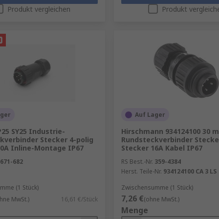
Produkt vergleichen
Produkt vergleich
zt. Perfekt für den Außeneinsatz oder industrielle Anwend
ür einfache Stromversorgung oder 12‑polig für komplexe Sig
ürfnisse anpassen. Verschiedene Kodierungen verhindern F
 a.)
; Je nach Anwendung stehen kompakte Miniatursteckve
g.
und das gut greifbare Design ermöglichen eine schnelle Mo
ager
Auf Lager
25 SY25 Industrie-
Hirschmann 934124100 30 
kverbinder Stecker 4-polig
Rundsteckverbinder Stecker
10A Inline-Montage IP67
Stecker 16A Kabel IP67
671-682
RS Best.-Nr.
359-4384
Herst. Teile-Nr.
934124100 CA 3 LS
mme (1 Stück)
Zwischensumme (1 Stück)
7,26 €
hne MwSt.)
16,61 €/Stück
(ohne MwSt.)
Menge