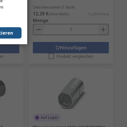
le
re
Zwischensumme (1 Stück)
12,29 €
7,82 €/Stück
(ohne MwSt.)
12,29 €/Stück
Menge
tieren
Hinzufügen
en
Produkt vergleichen
Auf Lager