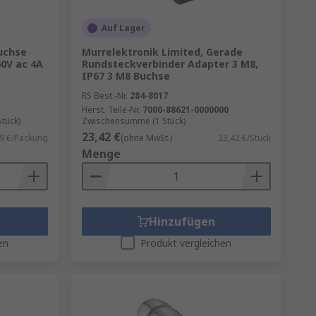
Auf Lager
uchse
Murrelektronik Limited, Gerade
60V ac 4A
Rundsteckverbinder Adapter 3 M8,
IP67 3 M8 Buchse
RS Best.-Nr.
284-8017
Herst. Teile-Nr.
7000-88621-0000000
tück)
Zwischensumme (1 Stück)
23,42 €
9 €/Packung
(ohne MwSt.)
23,42 €/Stück
Menge
Hinzufügen
en
Produkt vergleichen