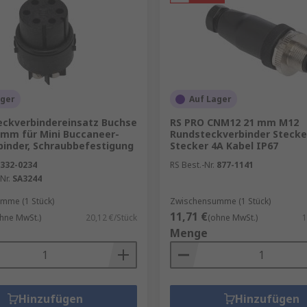
n Kontakte mit unterschiedlichen Stromstärken realisierb
re Verbindung benötigt wird
hsvolle Anwendungen
ager
Auf Lager
teckverbindereinsatz Buchse
RS PRO CNM12 21 mm M12
) sind manche Rundsteckverbinder für die eine, andere wi
 mm für Mini Buccaneer-
Rundsteckverbinder Stecker
inder jedoch grundsätzlich für eine sehr breite Palette v
binder, Schraubbefestigung
Stecker 4A Kabel IP67
itär und Luft- und Raumfahrtbranchen. Die hohen Ansprüch
332-0234
RS Best.-Nr.
877-1141
 dass der Rundsteckverbinder gegen elektromagnetische S
Nr.
SA3244
hmutz, extreme Temperaturen oder Vibrationen zu vermeid
mme (1 Stück)
Zwischensumme (1 Stück)
11,71 €
hne MwSt.)
20,12 €/Stück
(ohne MwSt.)
1
Menge
ine sichere Kontaktierung selbst bei hohen Vibrationen, St
zt die internen Kontakte zuverlässig vor äußeren Einflüs
Hinzufügen
Hinzufügen
gen: Viele Modelle sind nach IP67 oder IP68 zertifiziert u