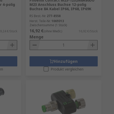
rd
Phoenix Contact M23-12S2N8A80DU
 4-polig
M23 Anschluss Buchse 12-polig
Buchse 8A Kabel IP66, IP68, IP69K
RS Best.-Nr.
277-8558
Herst. Teile-Nr.
1069313
Zwischensumme (1 Stück)
16,92 €
9,24 €/Stück
(ohne MwSt.)
16,92 €/Stück
Menge
Hinzufügen
en
Produkt vergleichen