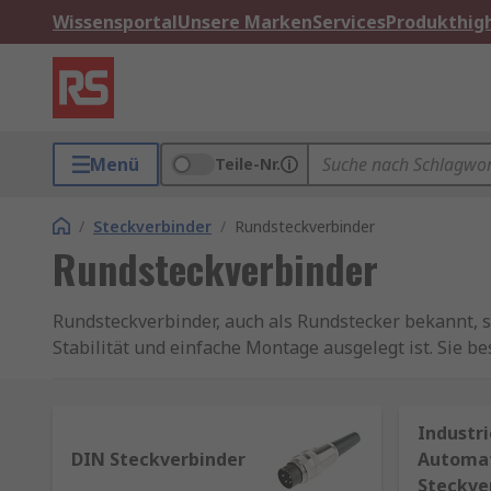
Wissensportal
Unsere Marken
Services
Produkthigh
Menü
Teile-Nr.
/
Steckverbinder
/
Rundsteckverbinder
Rundsteckverbinder
Rundsteckverbinder, auch als Rundstecker bekannt, sind elektrische Steckverbinder mit einem runden Gehäuse, das für hohe mechanische
Stabilität und einfache Montage ausgelegt ist. Sie b
Gewinde-, Snap‑in‑ oder Bajonett‑Verriegelungssys
Typische Anwendungsbereiche:
Industri
DIN Steckverbinder
Automa
Industrieautomation und Maschinenbau
Steckve