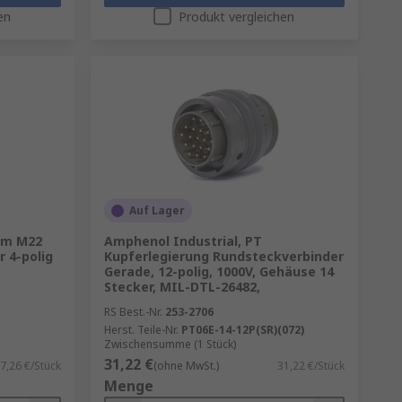
en
Produkt vergleichen
ungen.
nal- und Datenleitungen –
ehlsteckungen und erleichtern
rbinder oder leistungsstarke
ntage auch in schwer
Auf Lager
mm M22
Amphenol Industrial, PT
 4-polig
Kupferlegierung Rundsteckverbinder
Gerade, 12-polig, 1000V, Gehäuse 14
Stecker, MIL-DTL-26482,
RS Best.-Nr.
253-2706
Herst. Teile-Nr.
PT06E-14-12P(SR)(072)
Zwischensumme (1 Stück)
31,22 €
7,26 €/Stück
(ohne MwSt.)
31,22 €/Stück
Menge