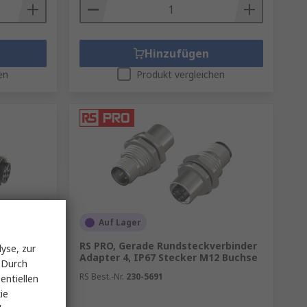
Hinzufügen
en
Produkt vergleichen
Auf Lager
e Gerade
RS PRO, Gerade Rundsteckverbinder
yse, zur
 ac 5A
Adapter 4, IP67 Stecker M12 Buchse
 Durch
chse
RS Best.-Nr.
230-5691
entiellen
ie