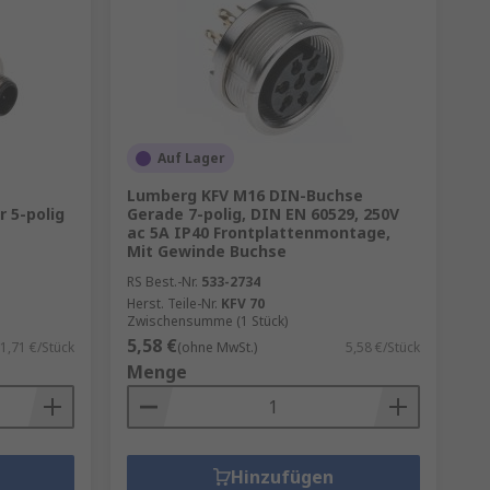
ar
Auf Lager
Lumberg KFV M16 DIN-Buchse
ederum für die andere Anwendung
 5-polig
Gerade 7-polig, DIN EN 60529, 250V
on Anwendungen geeignet, von
ac 5A IP40 Frontplattenmontage,
Mit Gewinde Buchse
e an das Betriebsverhalten in
törungen abgeschirmt und robust
RS Best.-Nr.
533-2734
Herst. Teile-Nr.
KFV 70
en.
Zwischensumme (1 Stück)
5,58 €
1,71 €/Stück
(ohne MwSt.)
5,58 €/Stück
Menge
ößen oder
sen.
Hinzufügen
nd daher staubdicht sowie gegen