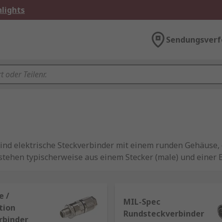
lights
Sendungsverf
estehen typischerweise aus einem Stecker (male) und einer B
tem miteinander verbunden werden.
e /
MIL-Spec
tion
Rundsteckverbinder
rbinder