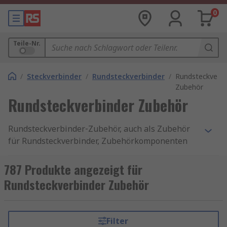
0
Teile-Nr.
/
Steckverbinder
/
Rundsteckverbinder
/
Rundsteckverbi
Zubehör
Rundsteckverbinder Zubehör
Rundsteckverbinder‑Zubehör, auch als Zubehör
für Rundsteckverbinder, Zubehörkomponenten
oder Verbindungselemente bezeichnet, umfasst
eine breite Auswahl an Bauteilen, die
787 Produkte angezeigt für
Rundsteckverbinder funktional erweitern,
Rundsteckverbinder Zubehör
schützen oder an spezifische Anwendungen
anpassen. Diese Ergänzungen tragen
entscheidend dazu bei, die Lebensdauer und
Filter
Zuverlässigkeit der Verbindungstechnik zu