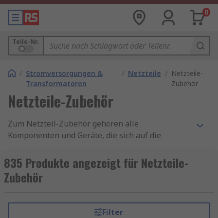
0
Teile-Nr.
/
Stromversorgungen &
/
Netzteile
/
Netzteile-
Transformatoren
Zubehör
Netzteile-Zubehör
Zum Netzteil-Zubehör gehören alle
Komponenten und Geräte, die sich auf die
Systeme zur Bereitstellung elektrischer Energie
für eine bestimmte Last beziehen. Dazu gehören
835 Produkte angezeigt für Netzteile-
Steckersätze, Diodenmodule und Batteriemodule.
Zubehör
Netzteil-Zubehör ist in der Regel erforderlich,
um beschädigte Teile des Netzteils zu ersetzen
oder um ein neues zu erstellen.
Filter