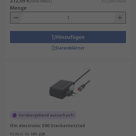
212,09 €
(ohne MwSt.)
212,09 €/Stück
Menge
Hinzufügen
Datenblätter
Vorübergehend ausverkauft
ifm electronic E80 Steckernetzteil
RS Best.-Nr.
101-228