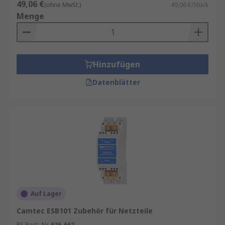
49,06 €
(ohne MwSt.)
49,06 €/Stück
Menge
Hinzufügen
Datenblätter
Auf Lager
Camtec ESB101 Zubehör für Netzteile
RS Best.-Nr.
636-662