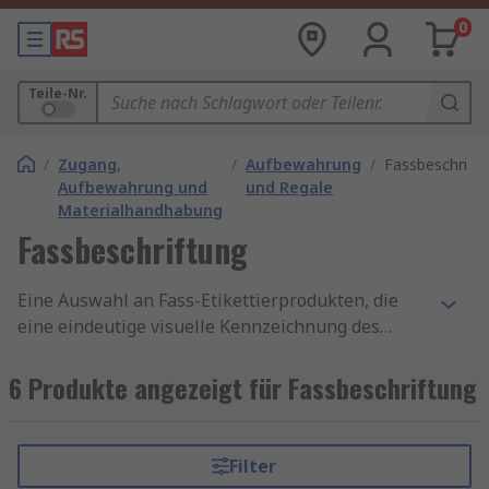
0
Teile-Nr.
/
Zugang,
/
Aufbewahrung
/
Fassbeschrift
Aufbewahrung und
und Regale
Materialhandhabung
Fassbeschriftung
Eine Auswahl an Fass-Etikettierprodukten, die
eine eindeutige visuelle Kennzeichnung des
Fassinhalts ermöglichen. Zu diesen Produkten
gehören Fassetiketten-Sets, die ein
6 Produkte angezeigt für Fassbeschriftung
Farbcodierungssystem verwenden, das auf die
jeweiligen Fässer, Deckel und Etiketten
abgestimmt ist. Produkte zur Etikettierung und
Filter
Kennzeichnung von Fässern helfen dabei, eine