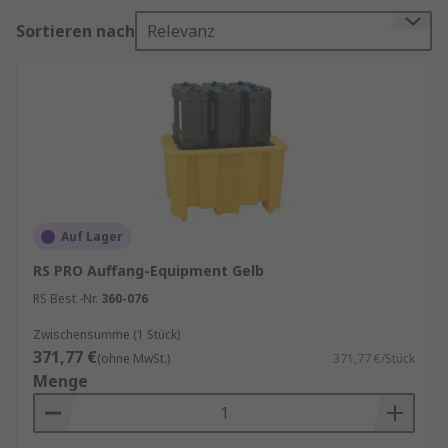
Kreuzkontamination des Fassinhalts zu
Sortieren nach
Relevanz
verhindern und sicherzustellen, dass der Inhalt
an den vorgesehenen Stellen verwendet wird,
wodurch das Risiko von Maschinenausfällen und
Stillstandszeiten verringert wird.
Auf Lager
RS PRO Auffang-Equipment Gelb
RS Best.-Nr.
360-076
Zwischensumme (1 Stück)
371,77 €
(ohne MwSt.)
371,77 €/Stück
Menge