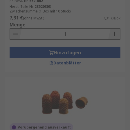
RS Best.-Nr.
652-662
Herst. Teile-Nr.
23520303
Zwischensumme (1 Box mit 10 Stück)
7,31 €
(ohne MwSt.)
7,31 €/Box
Menge
Hinzufügen
Datenblätter
Vorübergehend ausverkauft