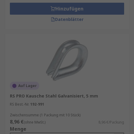
Hinzufügen
Je nach Anwendung unterscheiden sich Kauschen
in Material und Form:
Datenblätter
DIN-Kauschen
: Standardisierte Ausführung
nach DIN-Norm, ideal für Drahtseile.
Schwere Kauschen
: Für besonders hohe
Lasten und extreme Beanspruchung.
Edelstahl-Kauschen
: Korrosionsbeständig,
perfekt für den maritimen Bereich.
Leichte Kauschen
: Für kleinere
Auf Lager
Seildurchmesser und weniger
anspruchsvolle Anwendungen.
RS PRO Kausche Stahl Galvanisiert, 5 mm
RS Best.-Nr.
192-991
Kauschen kaufen
Zwischensumme (1 Packung mit 10 Stück)
8,96 €
(ohne MwSt.)
8,96 €/Packung
Beim Kauf einer Kausche sind folgende Kriterien
Menge
entscheidend: