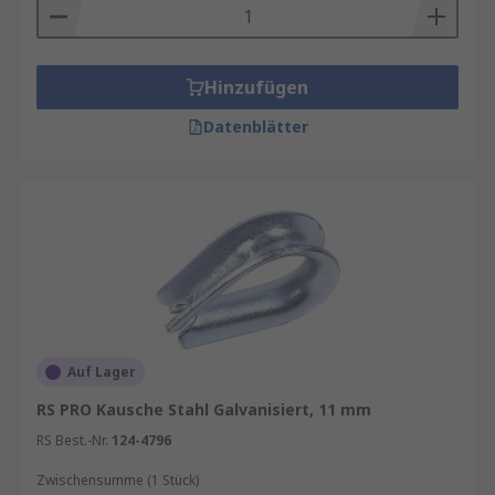
Seildurchmesser
: Die Kausche muss exakt
zum Drahtseil passen.
Hinzufügen
Materialqualität
: Edelstahl für salzhaltige
Umgebungen, verzinkter Stahl für
Datenblätter
Standardanwendungen.
Normen und Sicherheit
: Achten Sie auf
DIN- oder EN-Zertifizierung für maximale
Sicherheit.
Auf Lager
RS PRO Kausche Stahl Galvanisiert, 11 mm
RS Best.-Nr.
124-4796
Zwischensumme (1 Stück)