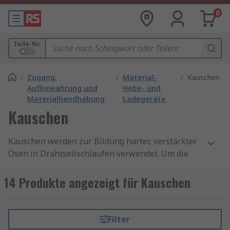
0
Teile-Nr.
/
Zugang,
/
Material-
/
Kauschen
Aufbewahrung und
Hebe- und
Materialhandhabung
Ladegeräte
Kauschen
Kauschen werden zur Bildung harter, verstärkter
Ösen in Drahtseilschlaufen verwendet. Um die
Schlaufe zu erstellen, werden die Kauschen in die
Schlaufe eingelegt, um die Form zu erhalten, und
14 Produkte angezeigt für Kauschen
mit einer Aderendhülse oder einem Drahtseilgriff
fixiert. Kauschen bieten eine langlebige
Oberfläche, die die Öse stützt und den Verschleiß
Filter
des Drahtes reduziert.