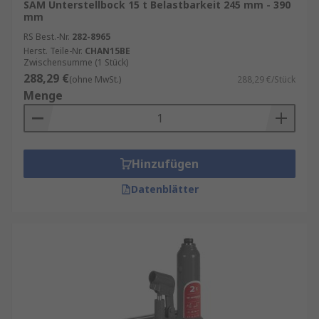
SAM Unterstellbock 15 t Belastbarkeit 245 mm - 390
Produkten und Lösungen, die für den
mm
erfolgreichen Betrieb ihrer Unternehmen
RS Best.-Nr.
282-8965
unerlässlich sind. Bitte checken Sie auch die
Herst. Teile-Nr.
CHAN15BE
Zwischensumme (1 Stück)
spezifischen Datenblätter, die auf der
288,29 €
(ohne MwSt.)
288,29 €/Stück
Produktseite des jeweiligen Artikels zu finden
Menge
sind.
Hinzufügen
Datenblätter