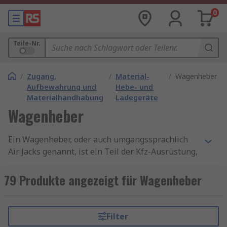
0
Teile-Nr.
/
Zugang,
/
Material-
/
Wagenheber
Aufbewahrung und
Hebe- und
Materialhandhabung
Ladegeräte
Wagenheber
Ein Wagenheber, oder auch umgangssprachlich
Air Jacks genannt, ist ein Teil der Kfz-Ausrüstung,
das zum Anheben von Autos bzw verschiedenen
Fahrzeugen vom Boden verwendet wird.
79 Produkte angezeigt für Wagenheber
Wagenheber können als vorübergehende Stütze
verwendet werden, sind jedoch hauptsächlich
zum Hochheben vorgesehen. Das Fahrzeug sollte
Filter
während der Wartung oder Reparatur auf