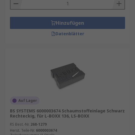
mit empfindlichen und ungleichmäßig geformten
Objekten, da es ausgezeichnete
Stoßdämpfungseigenschaften aufweist.
Hinzufügen
Schaumstoffformen
Datenblätter
Gewellter Schaum (Eierkarton) - Ein vielseitiger
Schaumstoff, der im Allgemeinen als
Deckelschaum verwendet wird, da er in der Lage
ist, Gegenstände an Ort und Stelle leicht zu
befestigen und starke Stöße gut zu absorbieren.
Pick-and-Pluck - Mit vorgestanzten
herausnehmbaren Würfeln schaffen Sie einen
Auf Lager
Platz in kundenspezifischer Größe, der perfekt
auf Ihre Gegenstände passt.
BS SYSTEMS 6000003674 Schaumstoffeinlage Schwarz
Rechteckig, für L-BOXX 136, LS-BOXX
Massiv - Massiver Schaumstoff ist für alle
RS Best.-Nr.
268-1279
Verpackungsanwendungen geeignet. Es kann
Herst. Teile-Nr.
6000003674