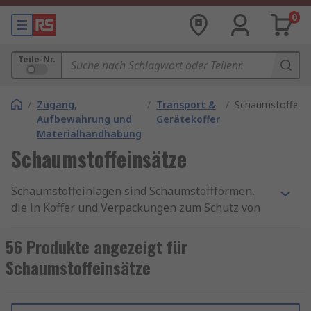
0
Teile-Nr.
/
Zugang,
/
Transport &
/
Schaumstoffeins
Aufbewahrung und
Gerätekoffer
Materialhandhabung
Schaumstoffeinsätze
Schaumstoffeinlagen sind Schaumstoffformen,
die in Koffer und Verpackungen zum Schutz von
Waren während des Transports und der
Lagerung gelegt werden. Sie können auch die
56 Produkte angezeigt für
Gesamtqualität der Produktdarstellung
Schaumstoffeinsätze
verbessern. Die Einlagen können für kleine
empfindliche Gegenständen oder große sperrige
Gegenstände verwendet werden, wie z. B.