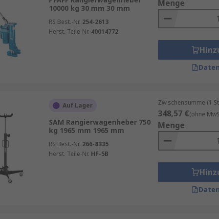
Menge
10000 kg 30 mm 30 mm
RS Best.-Nr.
254-2613
Herst. Teile-Nr.
40014772
Hinz
Daten
Zwischensumme (1 St
Auf Lager
348,57 €
(ohne MwSt
SAM Rangierwagenheber 750
Menge
kg 1965 mm 1965 mm
RS Best.-Nr.
266-8335
Herst. Teile-Nr.
HF-5B
Hinz
Daten