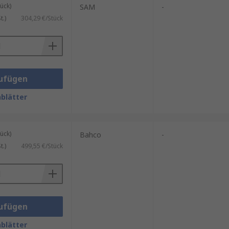
ück)
SAM
-
.)
304,29 €/Stück
ufügen
blätter
ück)
Bahco
-
.)
499,55 €/Stück
ufügen
blätter