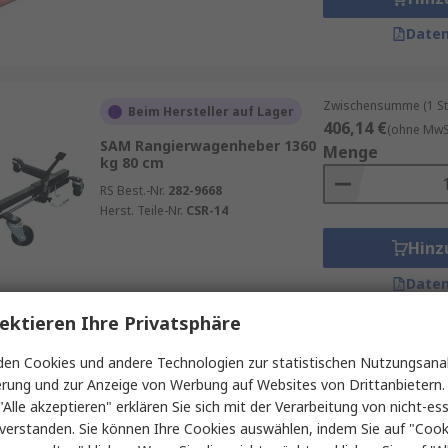
Daten
Zwischensumme (1 St
Beim Hersteller auf Lager
406,14 €
(ohne MwSt
SAM Rangierwagenheber 1360
Menge
kg 80 cm
RS Best.-Nr.
282-9668
Herst. Teile-Nr.
CSR-14
Hinz
Daten
ektieren Ihre Privatsphäre
Zwischensumme (1 St
en Cookies und andere Technologien zur statistischen Nutzungsanal
Auf Lager
357,73 €
(ohne MwSt
erung und zur Anzeige von Werbung auf Websites von Drittanbietern.
SIP Rangierwagenheber 3 t
Menge
"Alle akzeptieren" erklären Sie sich mit der Verarbeitung von nicht-ess
500 mm 85 mm
verstanden. Sie können Ihre Cookies auswählen, indem Sie auf "Cook
RS Best.-Nr.
210-0261