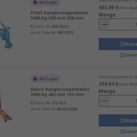
Zwischensumme (1 St
Auf Lager
435,06 €
(ohne MwSt
PFAFF Rangierwagenheber
Menge
5000 kg 368 mm 368 mm
RS Best.-Nr.
254-2612
lten jedoch bedenken, dass das Öl im Hauptzylinder gelege
Herst. Teile-Nr.
40014771
ie Lebensdauer des Geräts gesteigert und die Funktionalit
ablassen, bevor Sie den Wagenheber zur Aufbewahrung weg
Hinz
Daten
fen nicht zum Abstützen verwendet werden. Nach dem Anhe
Zwischensumme (1 St
Auf Lager
hrend die Wartung oder Reparatur durchgeführt wird. Sie d
294,64 €
(ohne MwSt
 maximale Tragfähigkeit anzuheben. Dies kann dazu führen
Bahco Rangierwagenheber
Menge
en kann. Einige Modelle verfügen über ein Sicherheitssys
3000 kg 462 mm 130 mm
nn.
RS Best.-Nr.
172-012
Herst. Teile-Nr.
BH1EU3000
Hinz
Daten