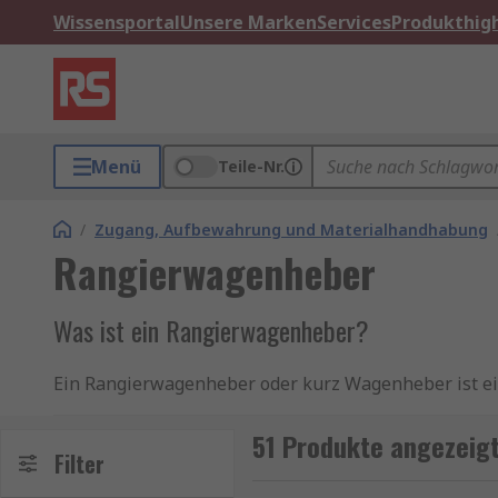
Wissensportal
Unsere Marken
Services
Produkthigh
Menü
Teile-Nr.
/
Zugang, Aufbewahrung und Materialhandhabung
Rangierwagenheber
Was ist ein Rangierwagenheber?
Ein Rangierwagenheber oder kurz Wagenheber ist ei
Rangierwagenheber können als provisorische Unter
51 Produkte angezeig
Welche Arten von Rangierwagenhebern gibt e
Filter