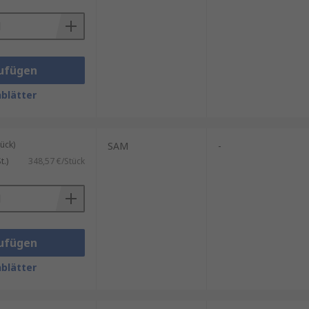
ufügen
blätter
ück)
SAM
-
.)
348,57 €/Stück
ufügen
blätter