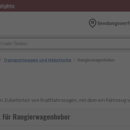
lights
Sendungsverf
/
Transportwagen und Hebetische
/
Rangierwagenheber
n Zubehörteil von Kraftfahrzeugen, mit dem ein Fahrzeug
stützung während der Fahrzeugwartung verwendet werden.
t für Rangierwagenheber
s?