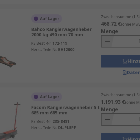
Zwischensumme (1 St
Auf Lager
468,72 €
(ohne MwSt
Bahco Rangierwagenheber
Menge
2000 kg 490 mm 70 mm
RS Best.-Nr.
172-119
Herst. Teile-Nr.
BH12000
Hinz
Daten
Zwischensumme (1 St
Auf Lager
1.191,93 €
(ohne M
Facom Rangierwagenheber 5 t
Menge
685 mm 685 mm
RS Best.-Nr.
235-8481
Herst. Teile-Nr.
DL.PL5PF
Hinz