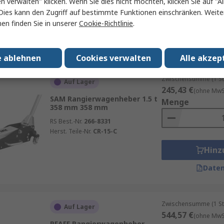
en verwalten" klicken. Wenn Sie dies nicht möchten, klicken Sie auf "Al
Herst. Teile-Nr.
03633
Dies kann den Zugriff auf bestimmte Funktionen einschränken. Weite
en finden Sie in unserer
Cookie-Richtlinie
.
Hinz
Daten
e ablehnen
Cookies verwalten
Alle akzep
Zwischensumme (1 St
Auf Lager
245,43 €
(ohne MwSt
SAM Rangierwagenheber 1.5 t
Menge
358 mm 358 mm
RS Best.-Nr.
266-8331
Herst. Teile-Nr.
CR-15-C
Hinz
Daten
Zwischensumme (1 St
Auf Lager
544,57 €
(ohne MwSt
PFAFF Rangierwagenheber