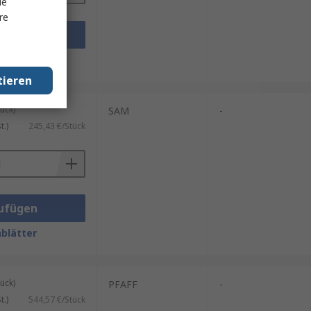
le
re
ufügen
blätter
tieren
ück)
SAM
-
.)
245,43 €/Stück
ufügen
blätter
ück)
PFAFF
-
.)
544,57 €/Stück