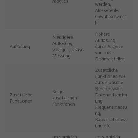
möglich
werden,
Ablesefehler
unwahrscheinlic
h
Höhere
Niedrigere
Auflösung,
Auflösung,
Auflösung
durch Anzeige
weniger präzise
von mehr
Messung
Dezimalstellen
Zusätzliche
Funktionen wie
automatische
Bereichswahl,
Keine
Zusätzliche
Datenaufzeichn
zusätzlichen
Funktionen
ung,
Funktionen
Frequenzmessu
ng,
Kapazitätsmess
ung etc.
Im Vergleich
Im Vergleich