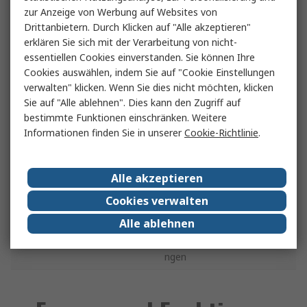
angeschlossen sind.
Cat II
zur Anzeige von Werbung auf Websites von
Beispiele sind
Drittanbietern. Durch Klicken auf "Alle akzeptieren"
Haushaltsgeräte und
kleinere tragbare
erklären Sie sich mit der Verarbeitung von nicht-
Werkzeuge
essentiellen Cookies einverstanden. Sie können Ihre
Cookies auswählen, indem Sie auf "Cookie Einstellungen
Prüfung von für
verwalten" klicken. Wenn Sie dies nicht möchten, klicken
Bauinstallationen wie
Sie auf "Alle ablehnen". Dies kann den Zugriff auf
Verkabelung,
Cat III
bestimmte Funktionen einschränken. Weitere
Leistungsschalter und
Informationen finden Sie in unserer
Cookie-Richtlinie
.
Verteilungsplatinen sowie
Industrieanlagen
Prüfung an der Quelle von
Alle akzeptieren
Niederspannungsanlagen,
Cookies verwalten
einschließlich
Cat IV
Stromzählern,
Alle ablehnen
Rippelsteuergeräten und
Überstromschutzvorrichtu
ngen