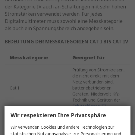
der Kategorie IV auch an Schaltungen mit sehr hohen
Stromstärken verwendet werden. Für jedes
Digitalmultimeter muss sowohl eine Messkategorie
als auch ein Spannungsbereich angegeben sein.
BEDEUTUNG DER MESSKATEGORIEN CAT I BIS CAT IV
Messkategorie
Geeignet für
Prüfung von Stromkreisen,
die nicht direkt mit dem
Netz verbunden sind,
Cat I
batteriebetriebenen
Geräten, Niedervolt Kfz-
Technik und Geräten der
Schutzklasse III
Wir respektieren Ihre Privatsphäre
Prüfung von Stromkreisen,
die direkt an
Wir verwenden Cookies und andere Technologien zur
Niederspannungsanlagen
statistischen Nutzungsanalyse, zur Personalisierung und