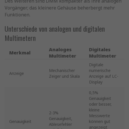
Des Weiteren sind DMM kompakter als ihre analogen
Vorgänger; das kleinere Gehäuse beherbergt mehr
Funktionen.
Unterschiede von analogen und digitalen
Multimetern
Analoges
Digitales
Merkmal
Multimeter
Multimeter
Digitale
Mechanischer
numerische
Anzeige
Zeiger und Skala
Anzeige auf LC-
Display
0,5%
Genauigkeit
oder besser,
kleine
2-3%
Messwerte
Genauigkeit,
Genauigkeit
können gut
Ablesefehler
angezeigt