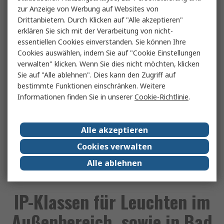
zur Anzeige von Werbung auf Websites von
schräg, etwa in einem Winkel von 15 Grad. Bei der in
Drittanbietern. Durch Klicken auf "Alle akzeptieren"
Deutschland durchschnittlichen Niederschlagsmenge
erklären Sie sich mit der Verarbeitung von nicht-
von 700 mm/Jahr reicht eine IPX2-Einstufung also
essentiellen Cookies einverstanden. Sie können Ihre
vollkommen aus.
Cookies auswählen, indem Sie auf "Cookie Einstellungen
verwalten" klicken. Wenn Sie dies nicht möchten, klicken
In diesem Sinne ist es auch wichtig zu betonen, dass
Sie auf "Alle ablehnen". Dies kann den Zugriff auf
ein Wert von IPX6 oder höher sich lediglich darauf
bestimmte Funktionen einschränken. Weitere
bezieht, dass ein solch gekennzeichnetes Gerät als
Informationen finden Sie in unserer
Cookie-Richtlinie
.
eintauchsicher gilt. Artikel mit diesen Einstufungen
halten nicht unbedingt auch den Kriterien stand, die
für IPX5 gelten, also Schutz vor Wasserstrahlen aus
Alle akzeptieren
einer Düse. Nehmen Sie Ihr Smartphone also ruhig ins
Cookies verwalten
Bad mit, aber lassen Sie es beim Duschen lieber
Alle ablehnen
draußen.
IP-Klassen für Leuchten im
Außenbereich, sowie in Bad