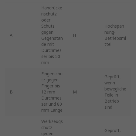
Stelle
Stelle
Handrücke
nschutz
oder
Schutz
Hochspan
gegen
nung-
A
H
Gegenstän
Betriebsmi
de mit
ttel
Durchmes
ser bis 50
mm
Fingerschu
Geprüft,
tz gegen
wenn
Finger bis
bewegliche
B
12 mm
M
Teile in
Durchmes
Betrieb
ser und 80
sind
mm Länge
Werkzeugs
chutz
Geprüft,
gegen