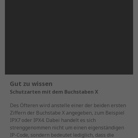
Gut zu wissen
Schutzarten mit dem Buchstaben X
Des Öfteren wird anstelle einer der beiden ersten
Ziffern der Buchstabe X angegeben, zum Beispiel
IPX7 oder IPX4. Dabei handelt es sich
strenggenommen nicht um einen eigenständigen
IP-Code, sondern bedeutet lediglich, dass die