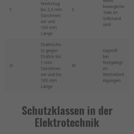
wenn
Werkzeug
bewegliche
C
bis 2,5 mm
S
Teile im
Durchmes
Stillstand
ser und
sind
100 mm
Länge
Drahtschu
tz gegen
Geprüft
Drähte bis
bei
1 mm
festgelegt
D
W
Durchmes
en
ser und bis
Wetterbed
100 mm
ingungen
Länge
Schutzklassen in der
Elektrotechnik