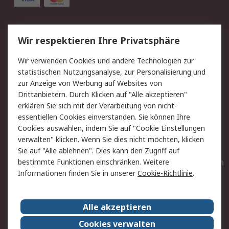
Service
Wir respektieren Ihre Privatsphäre
Value Added Services
Lieferlösungen
Wir verwenden Cookies und andere Technologien zur
Rücksendungen
Kontakt
statistischen Nutzungsanalyse, zur Personalisierung und
Hilfe
Privatkunden
zur Anzeige von Werbung auf Websites von
Drittanbietern. Durch Klicken auf "Alle akzeptieren"
Rechtliches
erklären Sie sich mit der Verarbeitung von nicht-
essentiellen Cookies einverstanden. Sie können Ihre
AGB
Datenschutz
Cookies auswählen, indem Sie auf "Cookie Einstellungen
Cookie-Richtlinie
Zahlungsbedingungen
verwalten" klicken. Wenn Sie dies nicht möchten, klicken
Copyright/Impressum
Entsorgung
Sie auf "Alle ablehnen". Dies kann den Zugriff auf
Elektrogeräte/Batterien
bestimmte Funktionen einschränken. Weitere
Informationen finden Sie in unserer
Cookie-Richtlinie
.
Über RS
Alle akzeptieren
Unternehmen
RS weltweit
Karriere bei RS
Nachhaltigkeit
Cookies verwalten