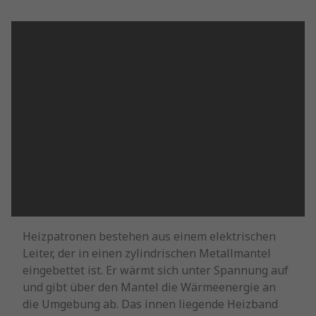
Heizpatronen bestehen aus einem elektrischen
Leiter, der in einen zylindrischen Metallmantel
eingebettet ist. Er wärmt sich unter Spannung auf
und gibt über den Mantel die Wärmeenergie an
die Umgebung ab. Das innen liegende Heizband