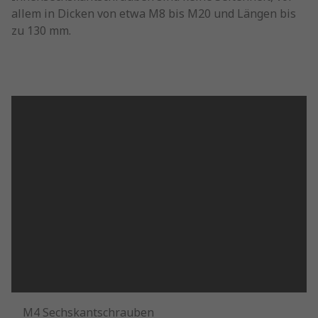
allem in Dicken von etwa M8 bis M20 und Längen bis
zu 130 mm.
M4 Sechskantschrauben