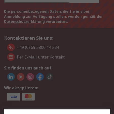
Die personenbezogenen Daten, die Sie uns bei
Anmeldung zur Verfügung stellen, werden gemäß der
Datenschutzerklärung
verarbeitet.
Kontaktieren Sie uns:
+49 (0) 69 5800 14 234
Per E-Mail unter Kontakt
Sie finden uns auch auf:
Wir akzeptieren:
Service