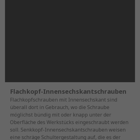
Flachkopf-Innensechskantschrauben
Flachkopfschrauben mit Innensechskant sind
überall dort in Gebrauch, wo die Schraube
möglichst bündig mit oder knapp unter der
Oberfläche des Werkstücks eingeschraubt werden
soll. Senkkopf-Innensechskantschrauben weisen
eine schräge Schultergestaltung auf, die es der