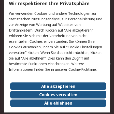
Wir respektieren Ihre Privatsphäre
Value Added Services
Lieferlösungen
Wir verwenden Cookies und andere Technologien zur
Rücksendungen
Kontakt
statistischen Nutzungsanalyse, zur Personalisierung und
Hilfe
Privatkunden
zur Anzeige von Werbung auf Websites von
Drittanbietern. Durch Klicken auf "Alle akzeptieren"
Rechtliches
erklären Sie sich mit der Verarbeitung von nicht-
essentiellen Cookies einverstanden. Sie können Ihre
AGB
Datenschutz
Cookies auswählen, indem Sie auf "Cookie Einstellungen
Cookie-Richtlinie
Zahlungsbedingungen
verwalten" klicken. Wenn Sie dies nicht möchten, klicken
Copyright/Impressum
Entsorgung
Sie auf "Alle ablehnen". Dies kann den Zugriff auf
Elektrogeräte/Batterien
bestimmte Funktionen einschränken. Weitere
Informationen finden Sie in unserer
Cookie-Richtlinie
.
Über RS
Alle akzeptieren
Unternehmen
RS weltweit
Karriere bei RS
Nachhaltigkeit
Cookies verwalten
Qualität/Umwelt/Zertifikate
Presse-Center
Alle ablehnen
Event-Center