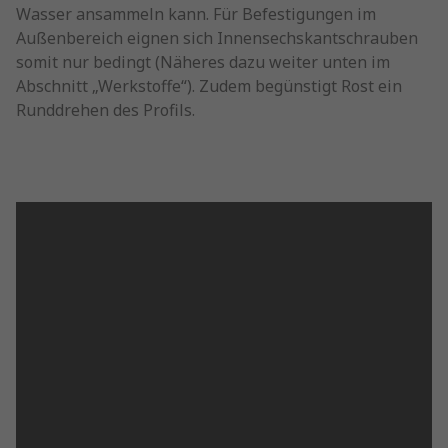
Wasser ansammeln kann. Für Befestigungen im
Außenbereich eignen sich Innensechskantschrauben
somit nur bedingt (Näheres dazu weiter unten im
Abschnitt „Werkstoffe“). Zudem begünstigt Rost ein
Runddrehen des Profils.