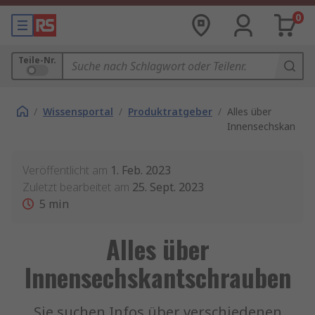
0
Teile-Nr.
/
Wissensportal
/
Produktratgeber
/
Alles über
Innensechskantsc
Veröffentlicht am
1. Feb. 2023
Zuletzt bearbeitet am
25. Sept. 2023
5
min
Alles über
Innensechskantschrauben
Sie suchen Infos über verschiedenen