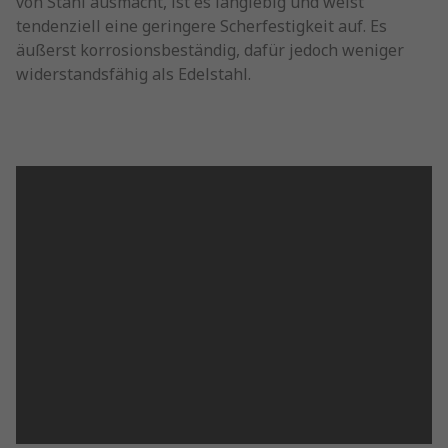
von Stahl ausmacht, ist es langlebig und weist
tendenziell eine geringere Scherfestigkeit auf. Es
äußerst korrosionsbeständig, dafür jedoch weniger
widerstandsfähig als Edelstahl.