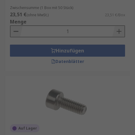
Innensechskantschrauben gleicher Größe die
Zwischensumme (1 Box mit 50 Stück)
gleiche Spannkraft in einer Verbindung
23,51 €
(ohne MwSt.)
23,51 €/Box
erreichen.
Menge
Da für eine bestimmte Aufgabe weniger
Schrauben erforderlich sind, müssen weniger
Bohrungen gebohrt und geschnitten werden.
Hinzufügen
Da weniger Schrauben eingesetzt werden, wird
Datenblätter
das Gewicht reduziert.
Es kommt zu Gewichtsreduzierungen aufgrund
der kleineren Größe der Einzelteile. Die
Zylinderköpfe von Innensechskantschrauben
benötigen weniger Platz als Sechskantköpfe und
erfordern keinen zusätzlichen Platz für den
Sechskantschlüssel.
Auf Lager