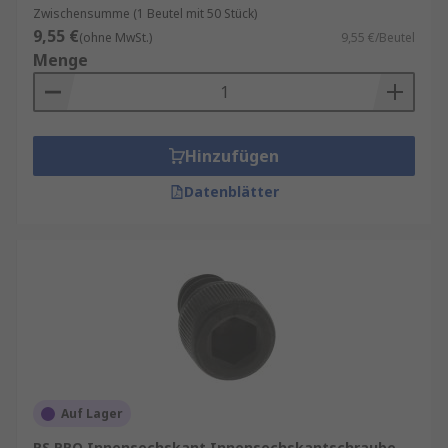
Zwischensumme (1 Beutel mit 50 Stück)
9,55 €
(ohne MwSt.)
9,55 €/Beutel
Menge
Hinzufügen
Datenblätter
Auf Lager
RS PRO Innensechskant Innensechskantschraube,