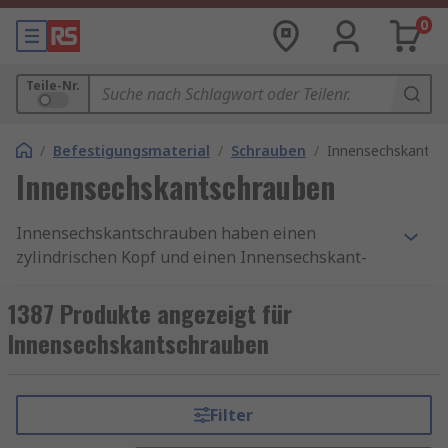
0
Teile-Nr.
/
Befestigungsmaterial
/
Schrauben
/
Innensechskantsc
Innensechskantschrauben
Innensechskantschrauben haben einen
zylindrischen Kopf und einen Innensechskant-
Antrieb. Sie werden verwendet, wenn
Befestigungselemente mit Außensechskant
1387 Produkte angezeigt für
aufgrund von Platzmangel nicht praktikabel sind.
Innensechskantschrauben
Innensechskantschrauben werden mit einem
Innensechskantschlüssel
angezogen.
Filter
RS bietet eine große Auswahl an hochwertigen
Gewindebefestigungen mit metrischen