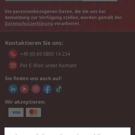
Die personenbezogenen Daten, die Sie uns bei
Anmeldung zur Verfügung stellen, werden gemäß der
Datenschutzerklärung
verarbeitet.
Kontaktieren Sie uns:
+49 (0) 69 5800 14 234
Per E-Mail unter Kontakt
Sie finden uns auch auf:
Wir akzeptieren:
Service