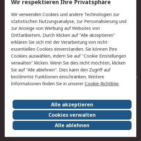
Wir respektieren Ihre Privatsphäre
Value Added Services
Lieferlösungen
Wir verwenden Cookies und andere Technologien zur
Rücksendungen
Kontakt
statistischen Nutzungsanalyse, zur Personalisierung und
Hilfe
Privatkunden
zur Anzeige von Werbung auf Websites von
Drittanbietern. Durch Klicken auf "Alle akzeptieren"
Rechtliches
erklären Sie sich mit der Verarbeitung von nicht-
essentiellen Cookies einverstanden. Sie können Ihre
AGB
Datenschutz
Cookies auswählen, indem Sie auf "Cookie Einstellungen
Cookie-Richtlinie
Zahlungsbedingungen
verwalten" klicken. Wenn Sie dies nicht möchten, klicken
Copyright/Impressum
Entsorgung
Sie auf "Alle ablehnen". Dies kann den Zugriff auf
Elektrogeräte/Batterien
bestimmte Funktionen einschränken. Weitere
Informationen finden Sie in unserer
Cookie-Richtlinie
.
Über RS
Alle akzeptieren
Unternehmen
RS weltweit
Karriere bei RS
Nachhaltigkeit
Cookies verwalten
Qualität/Umwelt/Zertifikate
Presse-Center
Alle ablehnen
Event-Center