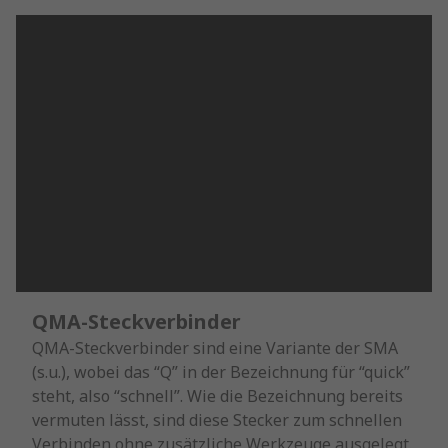
QMA-Steckverbinder
QMA-Steckverbinder sind eine Variante der SMA
(s.u.), wobei das “Q” in der Bezeichnung für “quick”
steht, also “schnell”. Wie die Bezeichnung bereits
vermuten lässt, sind diese Stecker zum schnellen
Verbinden ohne zusätzliche Werkzeuge ausgelegt.