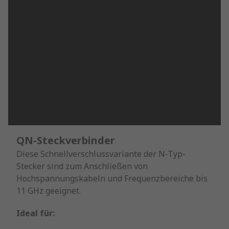
QN-Steckverbinder
Diese Schnellverschlussvariante der N-Typ-
Stecker sind zum Anschließen von
Hochspannungskabeln und Frequenzbereiche bis
11 GHz geeignet.
Ideal für: