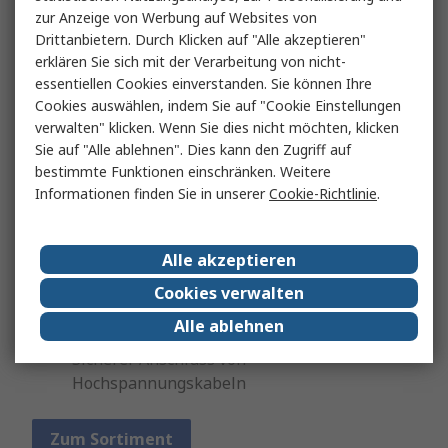
zur Anzeige von Werbung auf Websites von
Drittanbietern. Durch Klicken auf "Alle akzeptieren"
erklären Sie sich mit der Verarbeitung von nicht-
SHV-Steckverbinder
essentiellen Cookies einverstanden. Sie können Ihre
Sogenannte Safe-High-Voltage-Steckverbinder
Cookies auswählen, indem Sie auf "Cookie Einstellungen
sind mit einem Bajonettverschluss ausgestattet,
verwalten" klicken. Wenn Sie dies nicht möchten, klicken
ähnlich dem in MHV- und BNC-Anschlüssen. Ihr
Sie auf "Alle ablehnen". Dies kann den Zugriff auf
bestimmte Funktionen einschränken. Weitere
auffälligstes Merkmal ist die Abschirmung, die ein
Informationen finden Sie in unserer
Cookie-Richtlinie
.
Stück über die Innenleiter-Kontakte herausragt,
die ein versehentliches Berühren verhindern.
Darüber hinaus sind sie extrem robust und halten
Alle akzeptieren
axiale Kräfte von 100N aus.
Cookies verwalten
Entwickelt für:
Alle ablehnen
Sicherer Anschluss von
Hochspannungskabeln
Zum Sortiment