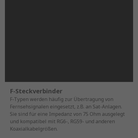
F-Steckverbinder
F-Typen werden häufig zur Übertragung von
Fernsehsignalen eingesetzt, z.B. an Sat-Anlagen.
Sie sind für eine Impedanz von 75 Ohm ausgelegt
und kompatibel mit RG6-, RG59- und anderen
Koaxialkabelgrößen.