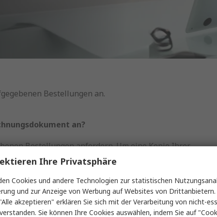
ufgegebenen Bestellungen an.
Rechnungsdokument an?
ebenen Bestellungen anfordern. Um eine Kopie Ihrer
 müssen Sie lediglich mit einer Kundennummer
ektieren Ihre Privatsphäre
 folgt vor:
en Cookies und andere Technologien zur statistischen Nutzungsanal
llungen'
erung und zur Anzeige von Werbung auf Websites von Drittanbietern.
"Alle akzeptieren" erklären Sie sich mit der Verarbeitung von nicht-ess
stellung aus, für die Sie eine Rechnungskopie
verstanden. Sie können Ihre Cookies auswählen, indem Sie auf "Cook