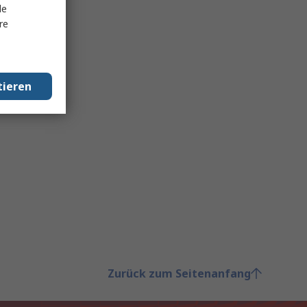
le
re
tieren
Zurück zum Seitenanfang