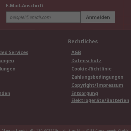
E-Mail-Anschrift
Anmelden
Rechtliches
ded Services
AGB
sungen
Datenschutz
dungen
Cookie-Richtlinie
Zahlungsbedingungen
Copyright/Impressum
nden
Entsorgung
Elektrogeräte/Batterien
Mainzer Landstraße 180, 60327 Frankfurt am Main
© RS Components GmbH,