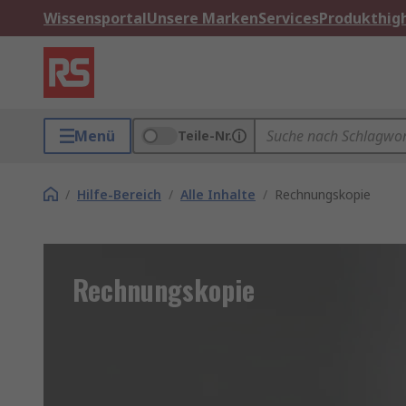
Wissensportal
Unsere Marken
Services
Produkthigh
Menü
Teile-Nr.
/
Hilfe-Bereich
/
Alle Inhalte
/
Rechnungskopie
Rechnungskopie