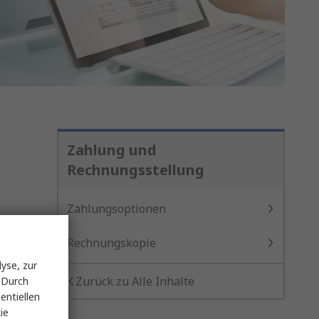
Zahlung und
Rechnungsstellung
Zahlungsoptionen
Rechnungskopie
yse, zur
Zurück zu Alle Inhalte
 Durch
entiellen
ie