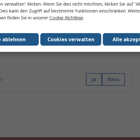
rung einer Rechnungskopie’
.
en verwalten" klicken. Wenn Sie dies nicht möchten, klicken Sie auf "Al
Dies kann den Zugriff auf bestimmte Funktionen einschränken. Weite
ollegen senden möchten, können Sie das Feld
en finden Sie in unserer
Cookie-Richtlinie
.
itextfeld eingeben. Eine E-Mail wird an die
 PDF-Datei angehängten Rechnungsdokument gesendet.
e ablehnen
Cookies verwalten
Alle akzep
s Dokuments.
h?
Ja
Nein