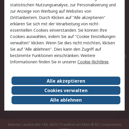
statistischen Nutzungsanalyse, zur Personalisierung und
Hilfe
Privatkunden
zur Anzeige von Werbung auf Websites von
Drittanbietern. Durch Klicken auf "Alle akzeptieren"
Rechtliches
erklären Sie sich mit der Verarbeitung von nicht-
essentiellen Cookies einverstanden. Sie können Ihre
AGB
Datenschutz
Cookies auswählen, indem Sie auf "Cookie Einstellungen
Cookie-Richtlinie
Zahlungsbedingungen
verwalten" klicken. Wenn Sie dies nicht möchten, klicken
Copyright/Impressum
Entsorgung
Sie auf "Alle ablehnen". Dies kann den Zugriff auf
Elektrogeräte/Batterien
bestimmte Funktionen einschränken. Weitere
Informationen finden Sie in unserer
Cookie-Richtlinie
.
Über RS
Alle akzeptieren
Unternehmen
RS weltweit
Karriere bei RS
Nachhaltigkeit
Cookies verwalten
Qualität/Umwelt/Zertifikate
Presse-Center
Alle ablehnen
Event-Center
Mainzer Landstraße 180, 60327 Frankfurt am Main
© RS Components