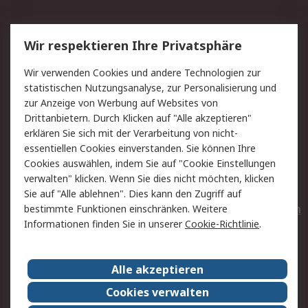
Service
Wir respektieren Ihre Privatsphäre
Value Added Services
Lieferlösungen
Wir verwenden Cookies und andere Technologien zur
Rücksendungen
Kontakt
statistischen Nutzungsanalyse, zur Personalisierung und
Hilfe
Privatkunden
zur Anzeige von Werbung auf Websites von
Drittanbietern. Durch Klicken auf "Alle akzeptieren"
Rechtliches
erklären Sie sich mit der Verarbeitung von nicht-
essentiellen Cookies einverstanden. Sie können Ihre
AGB
Datenschutz
Cookies auswählen, indem Sie auf "Cookie Einstellungen
Cookie-Richtlinie
Zahlungsbedingungen
verwalten" klicken. Wenn Sie dies nicht möchten, klicken
Copyright/Impressum
Entsorgung
Sie auf "Alle ablehnen". Dies kann den Zugriff auf
Elektrogeräte/Batterien
bestimmte Funktionen einschränken. Weitere
Informationen finden Sie in unserer
Cookie-Richtlinie
.
Über RS
Alle akzeptieren
Unternehmen
RS weltweit
Karriere bei RS
Nachhaltigkeit
Cookies verwalten