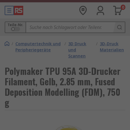
0
Teile-Nr.
/
Computertechnik und
/
3D Druck
/
3D-Druck
Peripheriegeräte
und
Materialien
Scannen
Polymaker TPU 95A 3D-Drucker
Filament, Gelb, 2.85 mm, Fused
Deposition Modelling (FDM), 750
g