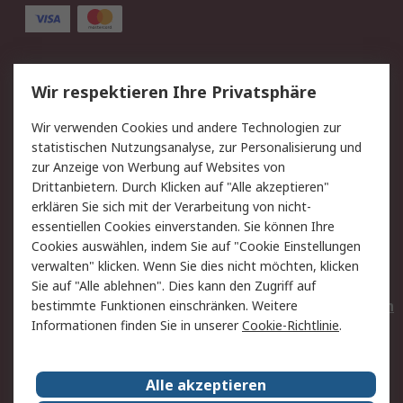
Service
Wir respektieren Ihre Privatsphäre
Value Added Services
Lieferlösungen
Wir verwenden Cookies und andere Technologien zur
Rücksendungen
Kontakt
statistischen Nutzungsanalyse, zur Personalisierung und
Hilfe
Privatkunden
zur Anzeige von Werbung auf Websites von
Drittanbietern. Durch Klicken auf "Alle akzeptieren"
Rechtliches
erklären Sie sich mit der Verarbeitung von nicht-
essentiellen Cookies einverstanden. Sie können Ihre
AGB
Datenschutz
Cookies auswählen, indem Sie auf "Cookie Einstellungen
Cookie-Richtlinie
Zahlungsbedingungen
verwalten" klicken. Wenn Sie dies nicht möchten, klicken
Copyright/Impressum
Entsorgung
Sie auf "Alle ablehnen". Dies kann den Zugriff auf
Elektrogeräte/Batterien
bestimmte Funktionen einschränken. Weitere
Informationen finden Sie in unserer
Cookie-Richtlinie
.
Über RS
Alle akzeptieren
Unternehmen
RS weltweit