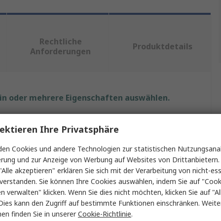
Rechtliche
Produktdetails
Anforderungen
ein oder mehrere Eigenschaften auswählen.
Wert
ektieren Ihre Privatsphäre
Raise3D
en Cookies und andere Technologien zur statistischen Nutzungsanal
erung und zur Anzeige von Werbung auf Websites von Drittanbietern.
3D-Drucker Filament
"Alle akzeptieren" erklären Sie sich mit der Verarbeitung von nicht-ess
verstanden. Sie können Ihre Cookies auswählen, indem Sie auf "Cook
Polymilchsäure
en verwalten" klicken. Wenn Sie dies nicht möchten, klicken Sie auf "Al
Dies kann den Zugriff auf bestimmte Funktionen einschränken. Weite
Fused Deposition Modelling (FDM)
en finden Sie in unserer
Cookie-Richtlinie
.