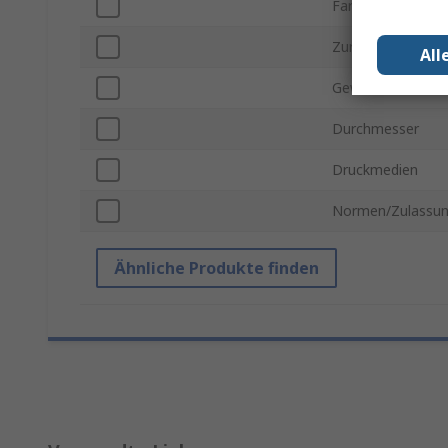
Farbe
Zur Verwendung 
All
Gewicht
Durchmesser
Druckmedien
Normen/Zulassu
Ähnliche Produkte finden