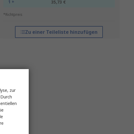
1 +
35,73 €
*Richtpreis
Zu einer Teileliste hinzufügen
yse, zur
 Durch
entiellen
ie
le
re