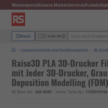
Wissensportal
Unsere Marken
Services
Produkthigh
Menü
Teile-Nr.
/
Computertechnik und Peripheriegeräte
/
3D Druc
Raise3D PLA 3D-Drucker F
mit Jeder 3D-Drucker, Grau
Deposition Modelling (FDM)
RS Best.-Nr.
:
266-8385
Herst. Teile-Nr.
:
1103010106