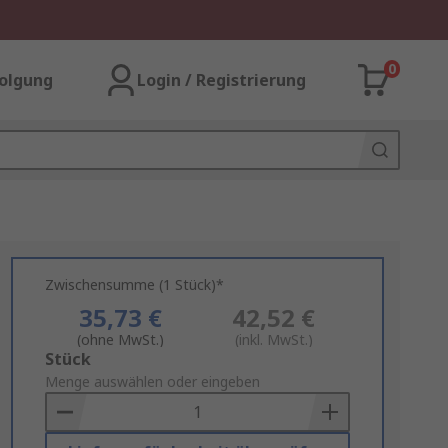
0
olgung
Login / Registrierung
Zwischensumme (1 Stück)*
35,73 €
42,52 €
(ohne MwSt.)
(inkl. MwSt.)
Add
Stück
to
Menge auswählen oder eingeben
Basket