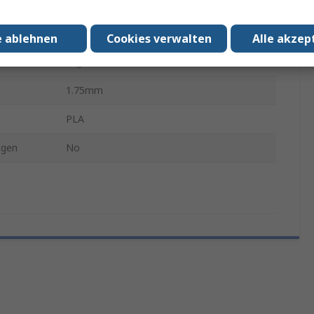
Grau
mit
Jeder 3D-Drucker
e ablehnen
Cookies verwalten
Alle akzep
1kg
1.75mm
PLA
ngen
No