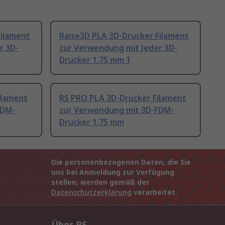
Filament
Raise3D PLA 3D-Drucker Filament
r 3D-
zur Verwendung mit Jeder 3D-
Drucker 1.75 mm 1
ilament
RS PRO PLA 3D-Drucker Filament
FDM-
zur Verwendung mit 3D-FDM-
Drucker 1.75 mm
Die personenbezogenen Daten, die Sie
uns bei Anmeldung zur Verfügung
stellen, werden gemäß der
Datenschutzerklärung
verarbeitet.
Über RS