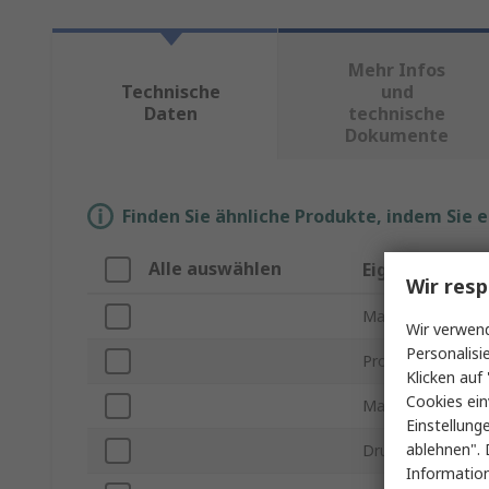
Mehr Infos
Technische
und
Daten
technische
Dokumente
Finden Sie ähnliche Produkte, indem Sie 
Alle auswählen
Eigenschaft
Wir resp
Marke
Wir verwend
Personalisi
Produkt Typ
Klicken auf 
Cookies ein
Materialart
Einstellung
ablehnen". 
Drucktechnik
Information