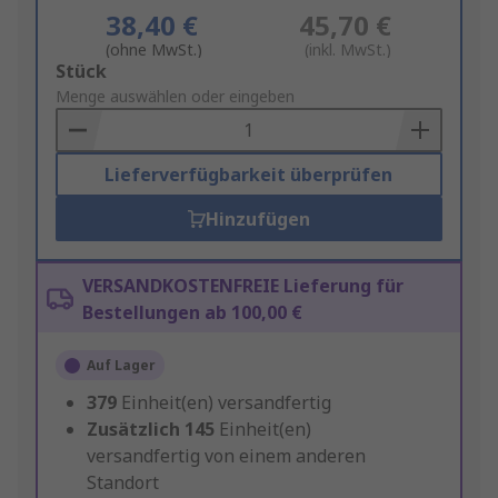
38,40 €
45,70 €
(ohne MwSt.)
(inkl. MwSt.)
Add
Stück
to
Menge auswählen oder eingeben
Basket
Lieferverfügbarkeit überprüfen
Hinzufügen
VERSANDKOSTENFREIE Lieferung für
Bestellungen ab 100,00 €
Auf Lager
379
Einheit(en) versandfertig
Zusätzlich
145
Einheit(en)
versandfertig von einem anderen
Standort