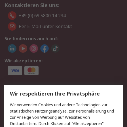
Kontaktieren Sie uns:
+49 (0) 69 5800 14 234
Per E-Mail unter Kontakt
Sie finden uns auch auf:
Wir akzeptieren:
Service
Wir respektieren Ihre Privatsphäre
Value Added Services
Lieferlösungen
Wir verwenden Cookies und andere Technologien zur
Rücksendungen
Kontakt
statistischen Nutzungsanalyse, zur Personalisierung und
Hilfe
Privatkunden
zur Anzeige von Werbung auf Websites von
Drittanbietern. Durch Klicken auf "Alle akzeptieren"