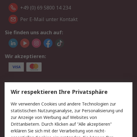
+49 (0) 69 5800 14 234
Per E-Mail unter Kontakt
Sie finden uns auch auf:
Wir akzeptieren:
Service
Wir respektieren Ihre Privatsphäre
Value Added Services
Lieferlösungen
Wir verwenden Cookies und andere Technologien zur
Rücksendungen
Kontakt
statistischen Nutzungsanalyse, zur Personalisierung und
Hilfe
Privatkunden
zur Anzeige von Werbung auf Websites von
Drittanbietern. Durch Klicken auf "Alle akzeptieren"
Rechtliches
erklären Sie sich mit der Verarbeitung von nicht-