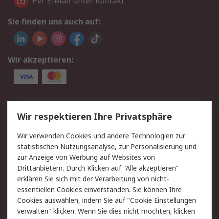
Per E-Mail unter Kontakt
Sie finden uns auch auf:
Wir akzeptieren:
Service
Wir respektieren Ihre Privatsphäre
Value Added Services
Lieferlösungen
Wir verwenden Cookies und andere Technologien zur
Rücksendungen
Kontakt
statistischen Nutzungsanalyse, zur Personalisierung und
Hilfe
Privatkunden
zur Anzeige von Werbung auf Websites von
Drittanbietern. Durch Klicken auf "Alle akzeptieren"
Rechtliches
erklären Sie sich mit der Verarbeitung von nicht-
essentiellen Cookies einverstanden. Sie können Ihre
AGB
Datenschutz
Cookies auswählen, indem Sie auf "Cookie Einstellungen
Cookie-Richtlinie
Zahlungsbedingungen
verwalten" klicken. Wenn Sie dies nicht möchten, klicken