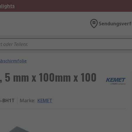
lights
Sendungsverf
Abschirmfolie
t, 5 mm x 100mm x 100
5-BH1T
Marke
:
KEMET