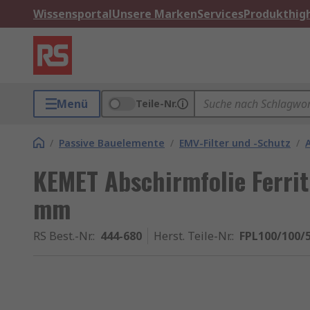
Wissensportal
Unsere Marken
Services
Produkthigh
Menü
Teile-Nr.
/
Passive Bauelemente
/
EMV-Filter und -Schutz
/
KEMET Abschirmfolie Ferri
mm
RS Best.-Nr.
:
444-680
Herst. Teile-Nr.
:
FPL100/100/