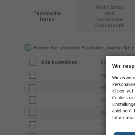
Mehr Infos
Technische
und
Daten
technische
Dokumente
Finden Sie ähnliche Produkte, indem Sie 
Alle auswählen
Eigenschaft
Wir resp
Marke
Wir verwend
Personalisi
Material
Klicken auf 
Cookies ein
Produkt Typ
Einstellung
ablehnen". 
Dicke
Information
Länge