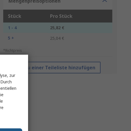
Mengenpreisoptionen
Stück
Pro Stück
1 - 4
25,82 €
5 +
25,04 €
*Richtpreis
Zu einer Teileliste hinzufügen
yse, zur
 Durch
entiellen
ie
le
re