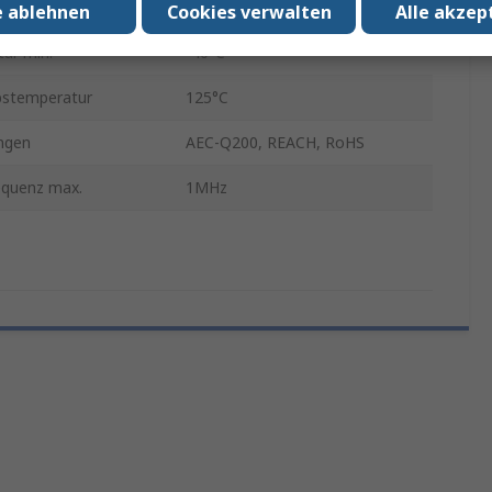
100mm
e ablehnen
Cookies verwalten
Alle akzep
ur min.
-40°C
bstemperatur
125°C
ngen
AEC-Q200, REACH, RoHS
equenz max.
1MHz