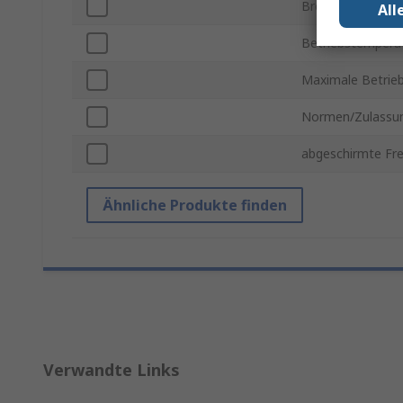
Breite
All
Betriebstemperat
Maximale Betrie
Normen/Zulassu
abgeschirmte Fr
Ähnliche Produkte finden
Verwandte Links