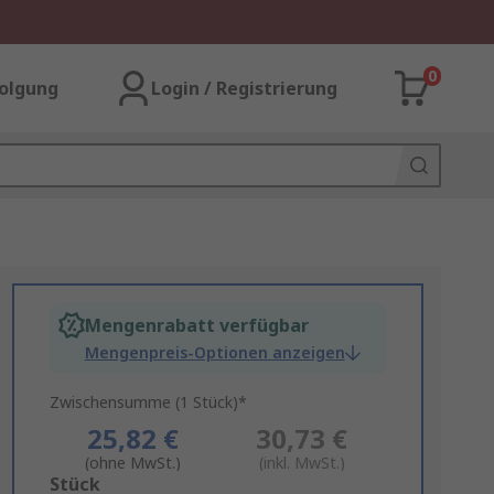
0
olgung
Login / Registrierung
Mengenrabatt verfügbar
Mengenpreis-Optionen anzeigen
Zwischensumme (1 Stück)*
25,82 €
30,73 €
(ohne MwSt.)
(inkl. MwSt.)
Add
Stück