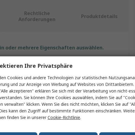
Rechtliche
Produktdetails
Anforderungen
ein oder mehrere Eigenschaften auswählen.
Wert
ektieren Ihre Privatsphäre
KEMET
en Cookies und andere Technologien zur statistischen Nutzungsanal
erung und zur Anzeige von Werbung auf Websites von Drittanbietern.
Ferrit
"Alle akzeptieren" erklären Sie sich mit der Verarbeitung von nicht-ess
verstanden. Sie können Ihre Cookies auswählen, indem Sie auf "Cook
Abschirmfolie
en verwalten" klicken. Wenn Sie dies nicht möchten, klicken Sie auf "Al
Dies kann den Zugriff auf bestimmte Funktionen einschränken. Weite
5mm
en finden Sie in unserer
Cookie-Richtlinie
.
100mm