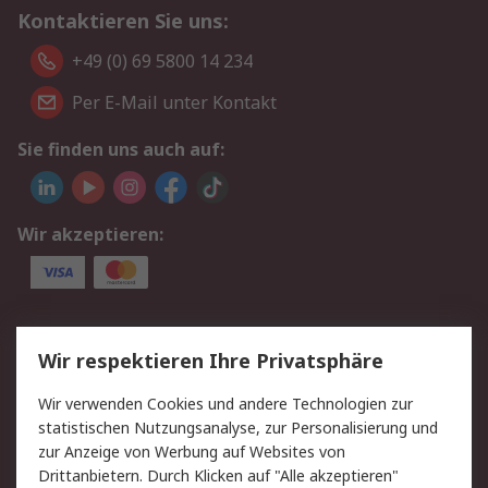
Kontaktieren Sie uns:
+49 (0) 69 5800 14 234
Per E-Mail unter Kontakt
Sie finden uns auch auf:
Wir akzeptieren:
Service
Wir respektieren Ihre Privatsphäre
Value Added Services
Lieferlösungen
Wir verwenden Cookies und andere Technologien zur
Rücksendungen
Kontakt
statistischen Nutzungsanalyse, zur Personalisierung und
Hilfe
Privatkunden
zur Anzeige von Werbung auf Websites von
Drittanbietern. Durch Klicken auf "Alle akzeptieren"