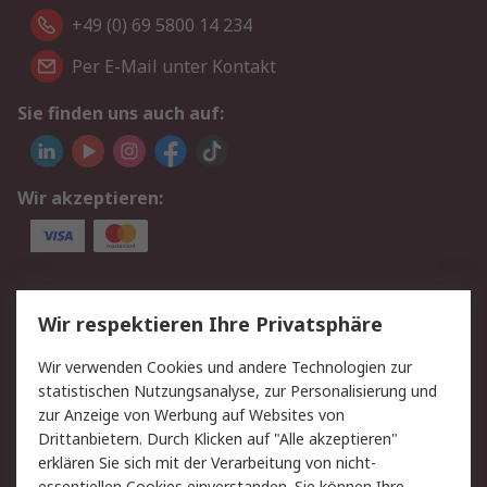
+49 (0) 69 5800 14 234
Per E-Mail unter Kontakt
Sie finden uns auch auf:
Wir akzeptieren:
Service
Wir respektieren Ihre Privatsphäre
Value Added Services
Lieferlösungen
Wir verwenden Cookies und andere Technologien zur
Rücksendungen
Kontakt
statistischen Nutzungsanalyse, zur Personalisierung und
Hilfe
Privatkunden
zur Anzeige von Werbung auf Websites von
Drittanbietern. Durch Klicken auf "Alle akzeptieren"
Rechtliches
erklären Sie sich mit der Verarbeitung von nicht-
essentiellen Cookies einverstanden. Sie können Ihre