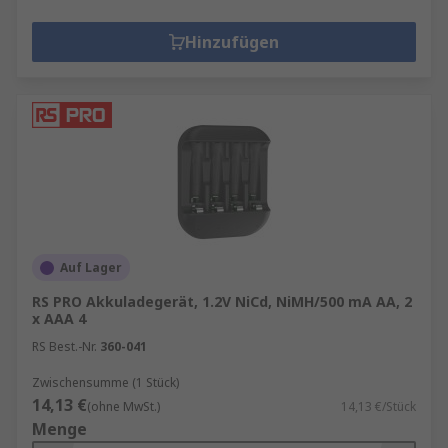
Hinzufügen
Auf Lager
RS PRO Akkuladegerät, 1.2V NiCd, NiMH/500 mA AA, 2
x AAA 4
RS Best.-Nr.
360-041
Zwischensumme (1 Stück)
14,13 €
(ohne MwSt.)
14,13 €/Stück
Menge