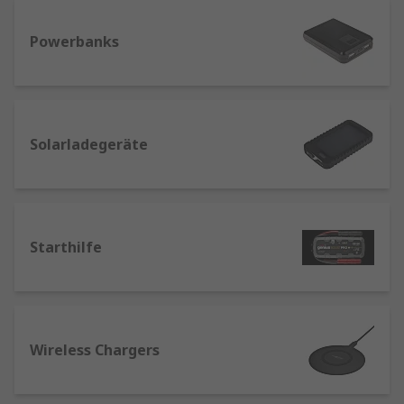
halten.
Powerbanks
Warum sollte ich eine Akku Batterie
verwenden?
Eine herkömmliche wiederaufladbare Batterie
Solarladegeräte
kann viele Male aufgeladen werden und hält in
der Regel 3-4 Jahre. Batterieladegeräte sind eine
geniale Methode, um unseren Planeten grün zu
halten, und sparen Ihnen definitiv eine Menge
Geld. Die Technologie erhöht die Lebensdauer
Starthilfe
und Leistung der Batterie.
Wie gut Ihre Batterie funktioniert, hängt jedoch
davon ab, wie sie verwendet wird und wie lange
sie aufgeladen wurde. Ein ordentliches
Wireless Chargers
Batterieladegerät ist so wichtig wie die
Batterien, die darin eingesetzt werden. Ein