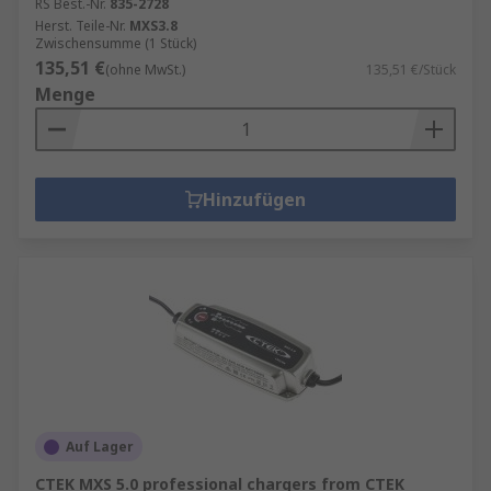
RS Best.-Nr.
835-2728
Herst. Teile-Nr.
MXS3.8
Zwischensumme (1 Stück)
135,51 €
(ohne MwSt.)
135,51 €/Stück
Menge
Hinzufügen
Auf Lager
CTEK MXS 5.0 professional chargers from CTEK