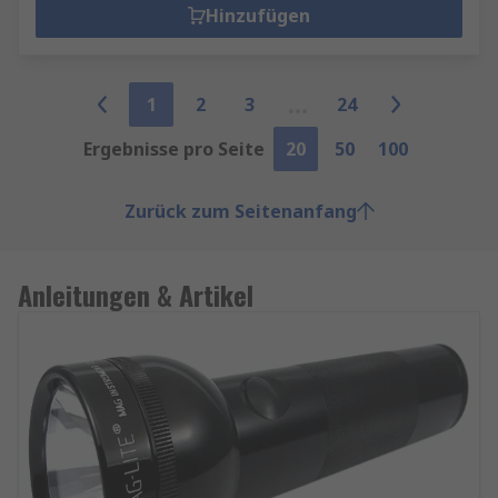
Hinzufügen
1
2
3
24
Ergebnisse pro Seite
20
50
100
Zurück zum Seitenanfang
Anleitungen & Artikel