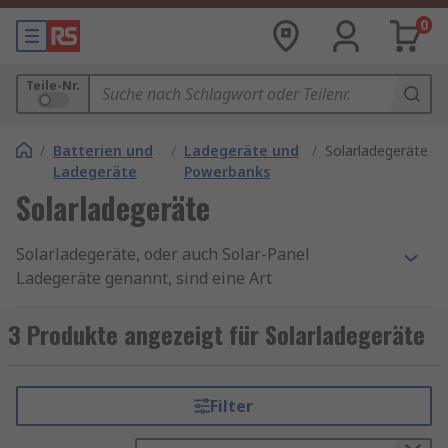
0
Teile-Nr.
/
Batterien und
/
Ladegeräte und
/
Solarladegeräte
Ladegeräte
Powerbanks
Solarladegeräte
Solarladegeräte, oder auch Solar-Panel
Ladegeräte genannt, sind eine Art
Batterieladegeräte, die Solarenergie nutzen, um
Batterien mit elektrischer Energie zu versorgen.
3 Produkte angezeigt für Solarladegeräte
Sie verwenden Solarzellen, um Solarenergie von
der Sonne aufzunehmen und diese Energie in der
Batterie zu speichern, um ein Gerät oder oder
Filter
andere Ausrüstung zu betreiben. Sie sind
normalerweise wasserdicht, staub- und stoßfest,