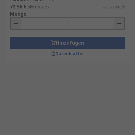
Umweltfreundlich - umweltfreundlich, da
72,56 €
keine Emissionen, Abfall oder
(ohne MwSt.)
72,56 €/Stück
Menge
Nebenprodukte entstehen.
Sie wollen mehr wissen? Wo finden Sie
weitere Informationen?
Hinzufügen
Bitte checken Sie auch die spezifischen
Datenblätter
Datenblätter, die auf der Produktseite des
jeweiligen Artikels zu finden sind. Bei einer
Bestellung bis 22 Uhr sind viele Produkte im
Lagerbestand am nächsten Werktag lieferbar.