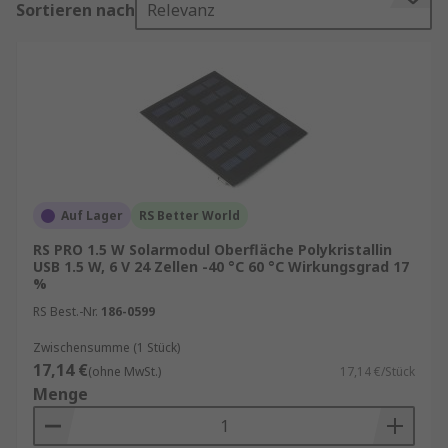
Sortieren nach
Relevanz
Dächern, Freiflächen, in mobilen Anwendungen
sowie in autarken Energiesystemen zum Einsatz.
Je nach Anwendung stehen unterschiedliche
PV‑Solarmodul Typen zur Verfügung, die sich in
Leistung, Abmessungen und elektrischen
Kennwerten unterscheiden. Besonders gefragt
sind Solarpanels mit hohem Wirkungsgrad, die
auch bei begrenztem Platzangebot maximale
Energieerträge liefern. Eine Übersicht zu
Auf Lager
RS Better World
verfügbaren Technologien, Leistungsklassen und
RS PRO 1.5 W Solarmodul Oberfläche Polykristallin
Einsatzbereichen bietet die RS‑Kategorie
USB 1.5 W, 6 V 24 Zellen -40 °C 60 °C Wirkungsgrad 17
%
Solarpanels und Solarmodule für
Photovoltaikanlagen
.
RS Best.-Nr.
186-0599
Zwischensumme (1 Stück)
Wichtige Eigenschaften von Solarmodulen
17,14 €
(ohne MwSt.)
17,14 €/Stück
Menge
Solarpanels sind für den langfristigen
Außeneinsatz ausgelegt und zeichnen sich durch