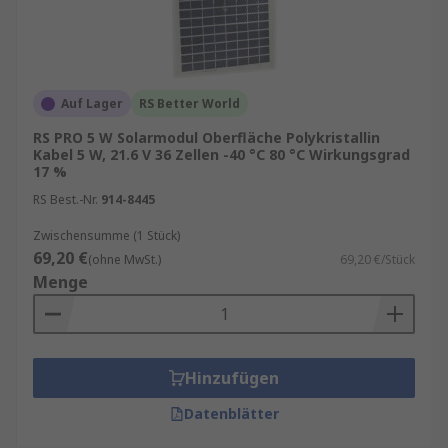
Zusätzlich profitieren Kunden von
RS Inventory
Solutions
, mit denen sich Lagerbestände
optimieren, Materialverfügbarkeit verbessern
Auf Lager
RS Better World
und Beschaffungsprozesse effizient gestalten
lassen. Mit schneller Verfügbarkeit, klaren
RS PRO 5 W Solarmodul Oberfläche Polykristallin
Kabel 5 W, 21.6 V 36 Zellen -40 °C 80 °C Wirkungsgrad
technischen Daten und fachkundiger Beratung
17 %
unterstützt RS den zuverlässigen Einkauf
RS Best.-Nr.
914-8445
moderner und nachhaltiger Solarlösungen für
industrielle, kommerzielle und technische
Zwischensumme (1 Stück)
Anwendungen.
69,20 €
(ohne MwSt.)
69,20 €/Stück
Menge
Weiterführende Informationen zur
fachgerechten Verbindung und Auswahl von
Steckverbindern liefert der RS‑Produktratgeber
zur
Auswahl und Anwendung von
Hinzufügen
Solarsteckverbindern
.
Datenblätter