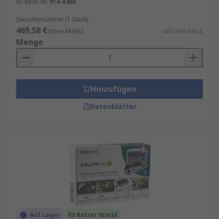
RS Best.-Nr.
914-8460
Zwischensumme (1 Stück)
469,58 €
(ohne MwSt.)
469,58 €/Stück
Menge
Hinzufügen
Datenblätter
Auf Lager
RS Better World