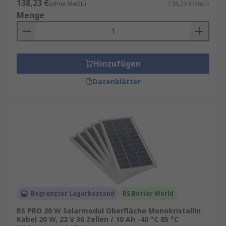
138,23 €
(ohne MwSt.)
138,23 €/Stück
Kompatibel mit gängigen Wechselrichtern
Menge
und Speichersystemen
Typen, Zelltechnologien und Zubehör
Hinzufügen
Je nach Projektanforderung sind Solarpanels in
Datenblätter
verschiedenen Ausführungen erhältlich. Diese
unterscheiden sich vor allem in Zelltyp, Aufbau
und Einsatzbereich.
Typische Ausführungen:-
Monokristallin
‑Solarpanels für hohen
Wirkungsgrad und kompakte Bauweise
PV‑Solarmodule mit 36 Zellen für kleinere
Systeme
Begrenzter Lagerbestand
RS Better World
Leistungsstarke Solarmodule mit 72 Zellen
RS PRO 20 W Solarmodul Oberfläche Monokristallin
Kabel 20 W, 22 V 36 Zellen / 10 Ah -40 °C 85 °C
für größere PV‑Anlagen