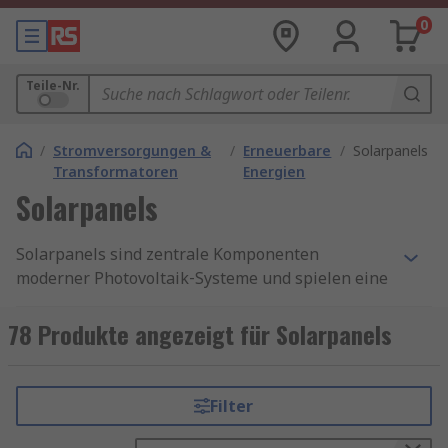
0
Teile-Nr.
/
Stromversorgungen &
/
Erneuerbare
/
Solarpanels
Transformatoren
Energien
Solarpanels
Solarpanels sind zentrale Komponenten
moderner Photovoltaik‑Systeme und spielen eine
wichtige Rolle in der nachhaltigen
Stromerzeugung für private, gewerbliche und
78 Produkte angezeigt für Solarpanels
industrielle Anwendungen. Diese Systeme
wandeln Sonnenlicht direkt in elektrische
Energie um und ermöglichen eine zuverlässige,
Filter
netzunabhängige oder netzgekoppelte
Energieversorgung. Solarmodule kommen auf