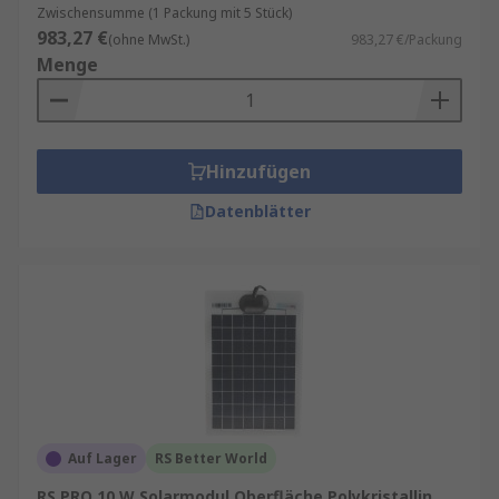
Zwischensumme (1 Packung mit 5 Stück)
983,27 €
(ohne MwSt.)
983,27 €/Packung
Menge
Hinzufügen
Datenblätter
Auf Lager
RS Better World
RS PRO 10 W Solarmodul Oberfläche Polykristallin