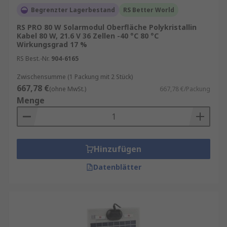
Begrenzter Lagerbestand
RS Better World
Solarpanels kaufen
RS PRO 80 W Solarmodul Oberfläche Polykristallin
Kabel 80 W, 21.6 V 36 Zellen -40 °C 80 °C
Beim Kauf von Solarmodulen sollten
Wirkungsgrad 17 %
Modulgröße, Zellanzahl, Leeraufspannung,
RS Best.-Nr.
904-6165
Wirkungsgrad und der richtige PV‑Solarmodul
Typ sorgfältig berücksichtigt werden. Ob
Zwischensumme (1 Packung mit 2 Stück)
667,78 €
kompakte Solarpanels für kleinere
(ohne MwSt.)
667,78 €/Packung
Menge
Anwendungen oder leistungsstarke Solarmodule
für umfangreiche Photovoltaik‑Installationen –
die passende Auswahl steigert Energieertrag,
Systemsicherheit und langfristige
Hinzufügen
Wirtschaftlichkeit. RS bietet ein umfangreiches
Sortiment an Solarpanels und Solarmodulen
Datenblätter
führender Hersteller, darunter
RS PRO
– unsere
eigene In‑House‑Marke – sowie
Seeit
,
Phaesun
und
Orium
. Ergänzend umfasst das Angebot auch
Better World Products
, die eine nachhaltige
Produktwahl unterstützen.