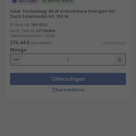
Auf Lager
RS Better World
Solar Technology 80 W Erneuerbare Energien-Kit
Dach Solarmodul-Kit 150 W
RS Best.-Nr.
769-4233
Herst. Teile-Nr.
STP080MA
Zwischensumme (1 Stück)
276,44 €
(ohne MwSt.)
276,44 €/Stück
Menge
Hinzufügen
Datenblätter