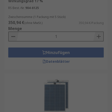
Wirkungsgrad 17 %
Module mit angepasster Leeraufspannung
RS Best.-Nr.
904-6125
für 12C‑, 12‑V‑ und 22‑V‑Systeme
Zwischensumme (1 Packung mit 5 Stück)
Zubehör und Sets:
350,94 €
(ohne MwSt.)
350,94 €/Packung
Menge
Solarmodul‑Kits
für eine schnelle und
unkomplizierte Installation
Montage
‑ und Steckschlüssel‑Zubehör für
Hinzufügen
sichere Befestigung
Anschlusskabel und Verbindungselemente
Datenblätter
für komplette PV‑Lösungen
Solarpanels werden überall dort eingesetzt, wo
erneuerbare Energie effizient genutzt werden
soll. Dazu zählen Dach‑ und Freiflächenanlagen,
industrielle Eigenversorgung, mobile
Stromlösungen, netzunabhängige Systeme sowie
nachhaltige Energieprojekte.