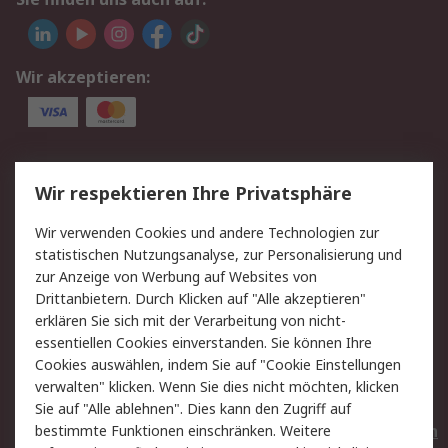
Wir akzeptieren:
Service
Wir respektieren Ihre Privatsphäre
Value Added Services
Lieferlösungen
Wir verwenden Cookies und andere Technologien zur
Rücksendungen
Kontakt
statistischen Nutzungsanalyse, zur Personalisierung und
Hilfe
Privatkunden
zur Anzeige von Werbung auf Websites von
Drittanbietern. Durch Klicken auf "Alle akzeptieren"
Rechtliches
erklären Sie sich mit der Verarbeitung von nicht-
essentiellen Cookies einverstanden. Sie können Ihre
AGB
Datenschutz
Cookies auswählen, indem Sie auf "Cookie Einstellungen
Cookie-Richtlinie
Zahlungsbedingungen
verwalten" klicken. Wenn Sie dies nicht möchten, klicken
Copyright/Impressum
Entsorgung
Sie auf "Alle ablehnen". Dies kann den Zugriff auf
Elektrogeräte/Batterien
bestimmte Funktionen einschränken. Weitere