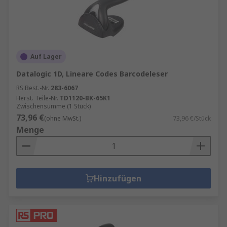
einem breiten Sortiment. Ob Sie Ihre
Lagerprozesse optimieren oder Ihre
Verkaufsstellen ausstatten möchten – bei RS
finden Sie die passende Lösung.
Auf Lager
Datalogic 1D, Lineare Codes Barcodeleser
RS Best.-Nr.
283-6067
Herst. Teile-Nr.
TD1120-BK-65K1
Zwischensumme (1 Stück)
73,96 €
(ohne MwSt.)
73,96 €/Stück
Menge
Hinzufügen