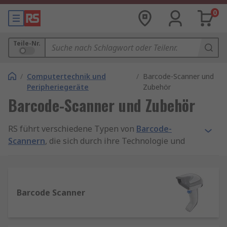
0
Teile-Nr.
/
Computertechnik und
/
Barcode-Scanner und
Peripheriegeräte
Zubehör
Barcode-Scanner und Zubehör
RS führt verschiedene Typen von
Barcode-
Scannern
, die sich durch ihre Technologie und
Einsatzmöglichkeiten unterscheiden:
Handheld-Scanner – tragbare Geräte mit
hoher Scan-Geschwindigkeit, ideal für
Barcode Scanner
Lager, Versand und Einzelhandel
Stationäre Scanner – fest installierte