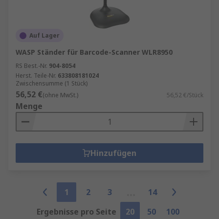
Auf Lager
WASP Ständer für Barcode-Scanner WLR8950
RS Best.-Nr.
904-8054
Herst. Teile-Nr.
633808181024
Zwischensumme (1 Stück)
56,52 €
(ohne MwSt.)
56,52 €/Stück
Menge
Hinzufügen
1
2
3
14
Ergebnisse pro Seite
20
50
100