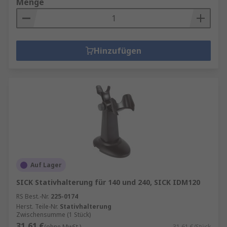
Menge
Hinzufügen
Auf Lager
SICK Stativhalterung für 140 und 240, SICK IDM120
RS Best.-Nr.
225-0174
Herst. Teile-Nr.
Stativhalterung
Zwischensumme (1 Stück)
31,61 €
(ohne MwSt.)
31,61 €/Stück