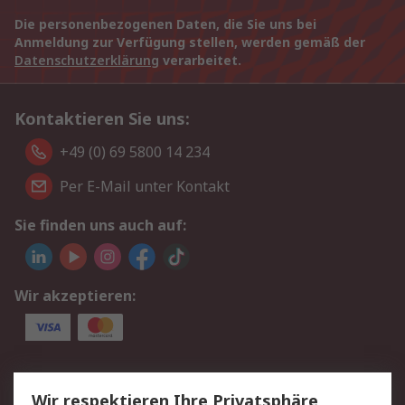
Die personenbezogenen Daten, die Sie uns bei
Anmeldung zur Verfügung stellen, werden gemäß der
Datenschutzerklärung
verarbeitet.
Kontaktieren Sie uns:
+49 (0) 69 5800 14 234
Per E-Mail unter Kontakt
Sie finden uns auch auf:
Wir akzeptieren:
Service
Wir respektieren Ihre Privatsphäre