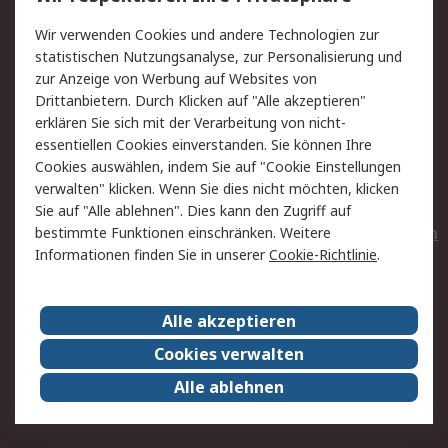
Value Added Services
Lieferlösungen
Wir verwenden Cookies und andere Technologien zur
Rücksendungen
Kontakt
statistischen Nutzungsanalyse, zur Personalisierung und
Hilfe
Privatkunden
zur Anzeige von Werbung auf Websites von
Drittanbietern. Durch Klicken auf "Alle akzeptieren"
Rechtliches
erklären Sie sich mit der Verarbeitung von nicht-
essentiellen Cookies einverstanden. Sie können Ihre
AGB
Datenschutz
Cookies auswählen, indem Sie auf "Cookie Einstellungen
Cookie-Richtlinie
Zahlungsbedingungen
verwalten" klicken. Wenn Sie dies nicht möchten, klicken
Copyright/Impressum
Entsorgung
Sie auf "Alle ablehnen". Dies kann den Zugriff auf
Elektrogeräte/Batterien
bestimmte Funktionen einschränken. Weitere
Informationen finden Sie in unserer
Cookie-Richtlinie
.
Über RS
Alle akzeptieren
Unternehmen
RS weltweit
Karriere bei RS
Nachhaltigkeit
Cookies verwalten
Qualität/Umwelt/Zertifikate
Presse-Center
Alle ablehnen
Event-Center