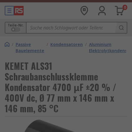
0
Teile-Nr.
/
Passive
/
Kondensatoren
/
Aluminium
Bauelemente
Elektrolytkondensa
KEMET ALS31
Schraubanschlussklemme
Kondensator 4700 μF ±20 % /
400V dc, Ø 77 mm x 146 mm x
146 mm, 85 °C