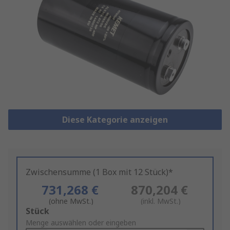
Diese Kategorie anzeigen
Zwischensumme (1 Box mit 12 Stück)*
731,268 €
870,204 €
(ohne MwSt.)
(inkl. MwSt.)
Add
Stück
to
Menge auswählen oder eingeben